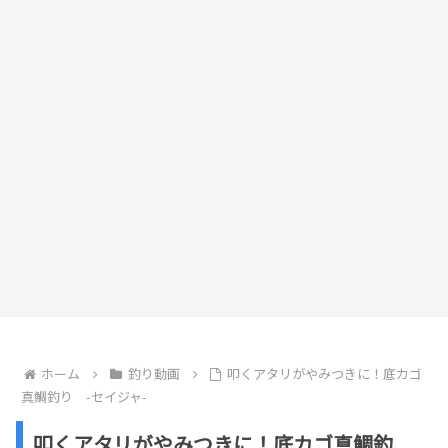
ホーム
釣り動画
叩くアタリがやみつきに！底カゴ
真鯛釣り -セイジャ-
叩くアタリがやみつきに！底カゴ真鯛釣