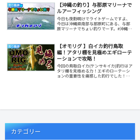
【沖縄の釣り】与那原マリーナで
釣り動画
ルアーフィッシング
今日も夜勤明けでライトゲームですよ、
今日は沖縄県南部与那原町にある、与那
原マリーナでちょい釣りでーす。#沖縄の
釣り #ライトゲーム #ルアー釣り 参考に
なる釣り...
【オモリグ 】白イカ釣行鳥取
釣り動画
編！アタリ棚を見極めエギローテ
ーションで攻略！
今回の鳥取白イカ(ケンサキイカ)釣行はア
タリ棚を見極める力！エギのローテーシ
ョンの重要性を痛感した釣行でした！是
非！最後までご視聴よろしくお願いしま
す。【超人気...
カテゴリー