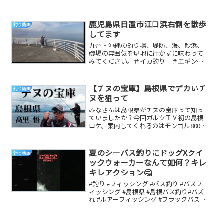
TwitterInstagram『つりとぎ』 参考に
な...
鹿児島県日置市江口浜右側を散歩
釣り動画
してます
九州・沖縄の釣り場、堤防、海、砂浜、
磯場の雰囲気を現地に行かずに味わって
みてください。＃イカ釣り ＃エギン
グ ＃釣り ＃地磯 ＃堤防 ＃鹿児
島 ＃宮崎県 ＃大隅...
【チヌの宝庫】島根県でデカいチ
釣り動画
ヌを狙って
みなさんは島根県がチヌの宝庫って知っ
ていましたか？今回ガルツＴＶ初の島根
ロケ。案内してくれるのはモンゴル800髙
里 悟さん。「島根はデカいチヌがウヨウ
ヨしている...
夏のシーバス釣りにドッグXクイ
釣り動画
ックウォーカーなんて如何？キレ
キレアクション🤔
#釣り #フィッシング #バス釣り #バスフ
ィッシング #島根県 #島根バス釣り#バズ
れ #ルアーフィッシング #ブラックバス #
釣れるルアー #シーバス #ス...