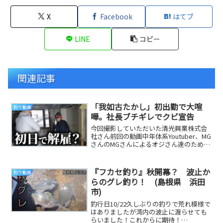
X
Facebook
はてブ
LINE
コピー
関連記事
「我如古たかし」初出勤で大喧
釣り動画
嘩。社長ブチギレでクビ宣告
今回撮影していただいた清光興業株式会
社さん前回の動画中年体系Youtuber、MG
さんのMGさんによるオジさん達のための
チャンネルそれが「沖縄サムライ」沖縄
から...
『フカセ釣り』秋開幕？ 波止か
釣り動画
らのグレ釣り！ (島根県 浜田
市)
釣行日10/22久しぶりの釣りで荒れ模様で
はありましたが湾内の波止に渡らせても
らいました！これからに期待！