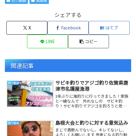
釣り動画
鳥取県
シェアする
X
Facebook
はてブ
LINE
コピー
関連記事
サビキ釣りでアジゴ釣り佐賀県唐
釣り動画
津市名護屋漁港
3年ぶりに海釣りに行ってきました！家族
と一緒なんで 外れなしの サビキ釣
り！サビキ釣りでアジゴを釣ろうと思い
ますそもそも アジゴって方言なんです
かね〜アジゴって...
島根大会と釣りに対する意気込み
釣り動画
まじで酒飲んでないし、キレてないし、
よろしくお願いします 参考になる釣り動