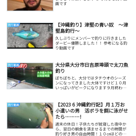
画です
【沖縄釣り】津堅の青い奴 ～津
釣り動画
堅島釣行～
久しぶりにメンバーで釣りに行きました
ダービー優勝しました！！ 参考になる釣
り動画です
大分県大分市日吉原埠頭で太刀魚
釣り動画
釣り
ぼちぼちと、大分ではタチウオのシーズ
ンになってきました大体ですけど１０月
いっぱいがピークになります９月終わり
頃から、様子を見に行くのですがここ２
～３年はほとんど...
【2023 6 沖縄釣行記】月１万お
釣り動画
小遣いの男 活ボラを餌に泳がせ
たら………!
週末の休日！子供たちが就寝した夜中か
ら、翌日の朝食を済ませるまでの時間が
釣り好き男の自由時間！１０㎝ほどの活