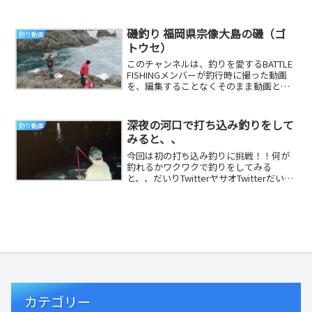
ボラを泳がせたら、５５㎝のガーラ！ 参
考になる釣り動...
磯釣り 福岡県宗像大島の磯（ゴ
釣り動画
トウセ）
このチャンネルは、釣りを愛するBATTLE
FISHINGメンバーが釣行時に撮った動画
を、編集することなくそのまま動画とし
てアップしていくチャンネルです！！た
く...
深夜の河口で打ち込み釣りをして
釣り動画
みると、、
今回は初の打ち込み釣りに挑戦！！何が
釣れるかワクワクで釣りをしてみる
と、、だいりTwitterヤサオTwitterだいり
インスタグラムヤサオインスタグラム＃
島根...
カテゴリー