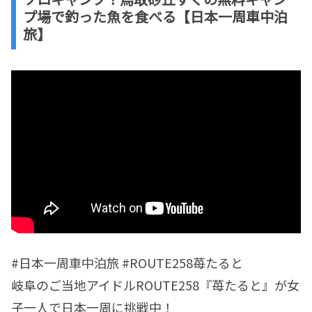
プ場で釣った魚を食べる【日本一周車中泊
旅】
#日本一周車中泊旅 #ROUTE258苺たると
岐阜のご当地アイドルROUTE258『苺たると』が女
子一人で日本一周に挑戦中！