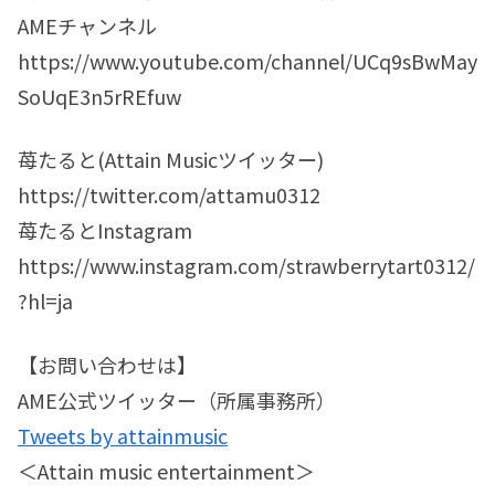
AMEチャンネル
https://www.youtube.com/channel/UCq9sBwMay
SoUqE3n5rREfuw
苺たると(Attain Musicツイッター)
https://twitter.com/attamu0312
苺たるとInstagram
https://www.instagram.com/strawberrytart0312/
?hl=ja
【お問い合わせは】
AME公式ツイッター（所属事務所）
Tweets by attainmusic
＜Attain music entertainment＞