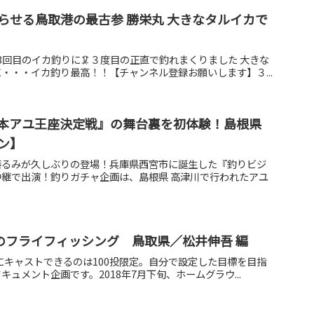
らせる鳥取港の最古参 勝栄丸 大きなタルイカで
3回目のイカ釣りに🦑３度目の正直で釣れまくりました 大きな
・・・イカ釣り最高！！【チャンネル登録お願いします】３...
全日本アユ王座決定戦』の舞台裏を初体験！島根県
ン】
藤るみが久しぶりの登場！兵庫県西宮市に誕生した『釣りビジ
継で出演！釣りガチャ企画は、島根県 高津川で行われたアユ
流のフライフィッシング 鳥取県／松井伸吾 編
日にキャストできるのは100投限定。自分で設定した目標を目指
ュメント企画です。2018年7月下旬、ホームグラウ...