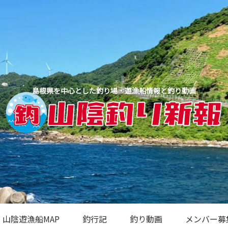
島根県を中心とした釣り場・遊漁船情報と釣り動画
山陰遊漁船MAP
釣行記
釣り動画
メンバー募