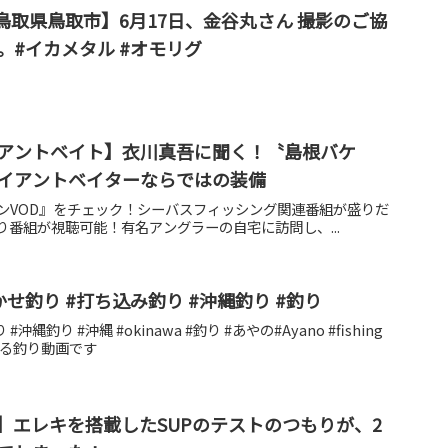
 鳥取県鳥取市】6月17日、金谷丸さん 撮影のご協
。#イカメタル #オモリグ
アントベイト】衣川真吾に聞く！〝島根バケ
イアントベイターならではの装備
ョンVOD』をチェック！シーバスフィッシング関連番組が盛りだ
釣り番組が視聴可能！有名アングラーの自宅に訪問し、...
かせ釣り #打ち込み釣り #沖縄釣り #釣り
縄釣り #沖縄 #okinawa #釣り #あやの#Ayano #fishing
なる釣り動画です
】エレキを搭載したSUPのテストのつもりが、2