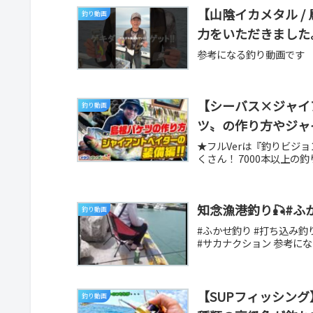
【山陰イカメタル /
釣り動画
力をいただきました
参考になる釣り動画です
【シーバス×ジャイ
釣り動画
ツ〟の作り方やジャ
★フルVerは『釣りビジ
くさん！ 7000本以上の
知念漁港釣り🎣#ふ
釣り動画
#ふかせ釣り #打ち込み釣り #沖
#サカナクション 参考に
【SUPフィッシング
釣り動画