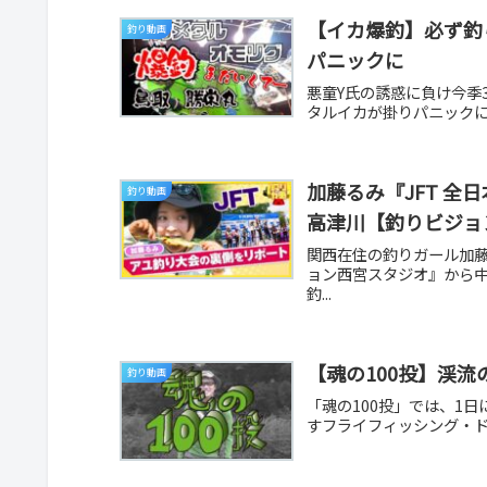
【イカ爆釣】必ず釣
釣り動画
パニックに
悪童Y氏の誘惑に負け今季
タルイカが掛りパニックに
加藤るみ『JFT 
釣り動画
高津川【釣りビジョ
関西在住の釣りガール加
ョン西宮スタジオ』から中
釣...
【魂の100投】渓
釣り動画
「魂の100投」では、1
すフライフィッシング・ドキ