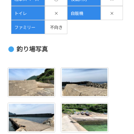
トイレ
×
自販機
×
ファミリー
不向き
釣り場写真