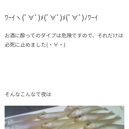
ﾜｰｲヽ(ﾟ∀ﾟ)ﾒ(ﾟ∀ﾟ)ﾒ(ﾟ∀ﾟ)ﾉﾜｰｲ
お酒に酔ってのダイブは危険ですので、それだけは
必死に止めました(・∀・)
そんなこんなで夜は