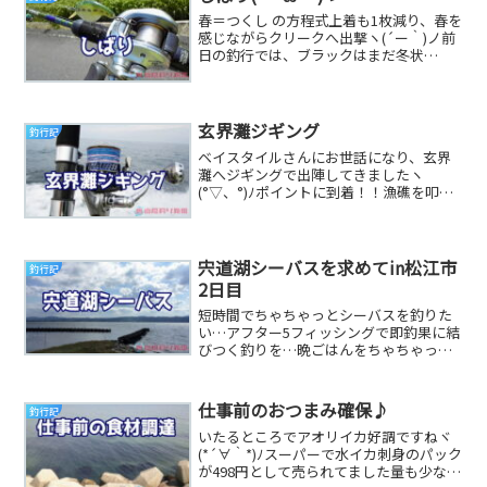
春＝つくし の方程式上着も1枚減り、春を
感じながらクリークへ出撃ヽ(´ー｀)ノ前
日の釣行では、ブラックはまだ冬状
態。。。だったけど、本日の目標は(｀･
ω･´)ゞ...
玄界灘ジギング
釣行記
ベイスタイルさんにお世話になり、玄界
灘へジギングで出陣してきましたヽ
(°▽、°)ﾉポイントに到着！！漁礁を叩い
て回るようですo(｀ω´*)o水深が50mくら
いな...
宍道湖シーバスを求めてin松江市
釣行記
2日目
短時間でちゃちゃっとシーバスを釣りた
い…アフター5フィッシングで即釣果に結
びつく釣りを…晩ごはんをちゃちゃっと
釣りたい…そんな想いを釣具屋さんにぶ
つけると…ここ...
仕事前のおつまみ確保♪
釣行記
いたるところでアオリイカ好調ですねヾ
(*´∀｀*)ﾉスーパーで水イカ刺身のパック
が498円として売られてました量も少ない