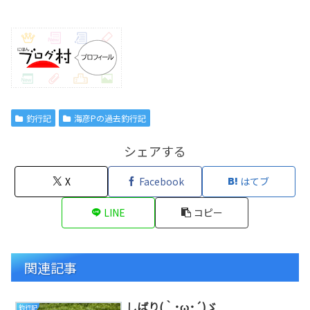
釣行記
海彦Pの過去釣行記
シェアする
X
Facebook
はてブ
LINE
コピー
関連記事
しばり(｀･ω･´)ゞ
釣行記