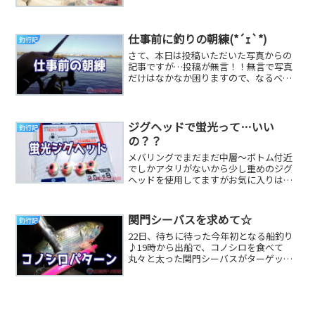
し買う気が起きない…ヽ(★`´)ﾉ 釣...
仕事前に釣りの朝練(*´ｪ`*)
釣行記
さて、本日は投稿いただいた写真からの
記事ですが…投稿が無言！！無言で写真
だけはなかなか困りますので、なるべく
コメントもくださいね（笑）ま、無言で
の投稿は友人なん...
ジグヘッドで蛍光って…いい
釣行記
の？？
メバリングでまだまだ中層～ボトム付近
でしかアタリがないから少し重めのジグ
ヘッドを使用してますがお気に入りはこ
れだっ↓m9( ﾟдﾟ)ﾋﾞｼｯ!!最近はどの釣具
屋...
関門シーバスを求めて☆
釣行記
22日、待ちに待った今年初となる船釣り
♪19時から出船で、コノシロを食べて
丸々と太った関門シーバスがターゲット
(゜レ゜)船長から、今年のコノシロパター
ンはまだ早...