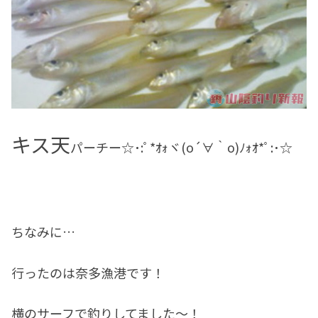
キス天
パーチー☆･:ﾟ*ｵｫヾ(o´∀｀o)ﾉｫｵ*ﾟ:･☆
ちなみに…
行ったのは奈多漁港です！
横のサーフで釣りしてました～！