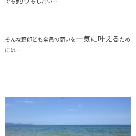
釣り
でも
もしたい…
一気に叶える
そんな野郎ども全員の願いを
ため
には…