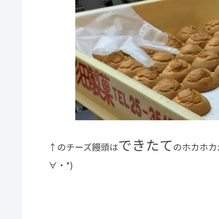
できたて
↑のチーズ饅頭は
のホカホカ
∀・*)