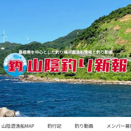
島根県を中心とした釣り場・遊漁船情報と釣り動画
山陰遊漁船MAP
釣行記
釣り動画
メンバー募