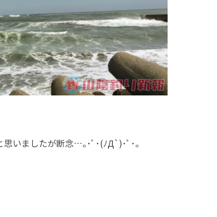
したが断念…｡･ﾟ･(ﾉД`)･ﾟ･｡