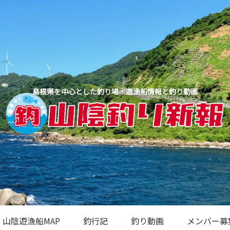
島根県を中心とした釣り場・遊漁船情報と釣り動画
山陰遊漁船MAP
釣行記
釣り動画
メンバー募