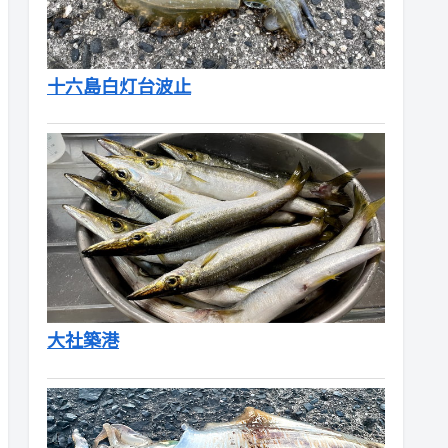
十六島白灯台波止
大社築港