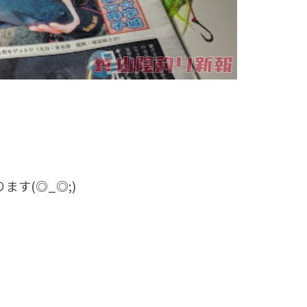
す(◎_◎;)