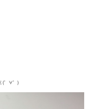
(゜∀゜)