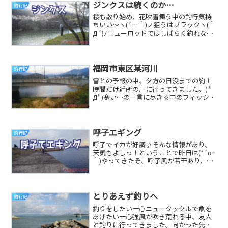
ジンクスは続くのか…
釣行記
桜も散り始め、花吹雪舞う中の釣行気持
ちいい～ヽ(´ー｀)ノ狙うはブラックヽ(｀
Д´)ﾉニューロッドではしばらく釣れな
い！のジンクスは今日も続くのか…い
や、今日こ...
福岡市東区某河川
釣行記
雪との予報の中、夕方の日没までの約１
時間だけ近所の川に行ってきました。( ﾟ
Дﾟ)寒い…の一言に尽きる中のフィッシン
グ狙うはブラックバスちなみに初めて来
る場所。...
呼子エギング
釣行記
呼子でイカが好調♪そんな情報があり、
天気もよしっ！ということで昨日は(*´σｰ
｀)やってきたぞ、呼子風が若干あり、冷
え込んだものの、大潮☆行く場所、行く
場所で銀...
とりあえず釣りへ
釣行記
釣りをしたい一心ニュータックルで魚を
あげたい一心強風が吹き荒れる中、友人
と釣りに行ってきました。向かった先は