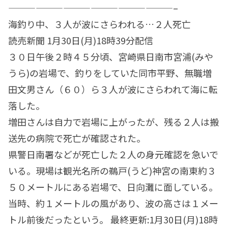
——————————————————–
海釣り中、３人が波にさらわれる…２人死亡
読売新聞 1月30日(月)18時39分配信
３０日午後２時４５分頃、宮崎県日南市宮浦(みや
うら)の岩場で、釣りをしていた同市平野、無職増
田文男さん（６０）ら３人が波にさらわれて海に転
落した。
増田さんは自力で岩場に上がったが、残る２人は搬
送先の病院で死亡が確認された。
県警日南署などが死亡した２人の身元確認を急いで
いる。現場は観光名所の鵜戸(うど)神宮の南東約３
５０メートルにある岩場で、日向灘に面している。
当時、約１メートルの風があり、波の高さは１メー
トル前後だったという。 最終更新:1月30日(月)18時