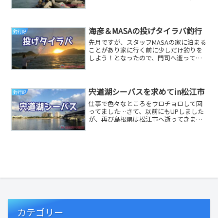
志賀島ホントは弘漁港に行ったんだけ
ど、強風過ぎて釣り...
海彦＆MASAの投げタイラバ釣行
釣行記
先月ですが、スタッフMASAの家に泊まる
ことがあり家に行く前に少しだけ釣りを
しよう！となったので、門司へ逝ってき
ました(*´･ω･)(･ω･｀*)ﾈｰ情報による...
宍道湖シーバスを求めてin松江市
釣行記
仕事で色々なところをウロチョロして回
ってました…さて、以前にもUPしました
が、再び島根県は松江市へ逝ってきまし
た(*・∀・*)松江市と言えば、宍道湖宍道
湖と言え...
カテゴリー