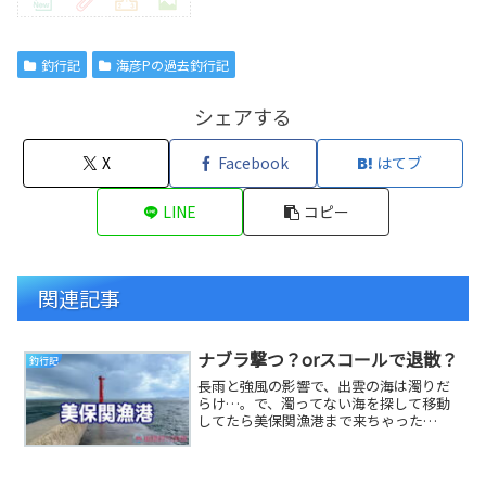
釣行記
海彦Pの過去釣行記
シェアする
X
Facebook
はてブ
LINE
コピー
関連記事
ナブラ撃つ？orスコールで退散？
釣行記
長雨と強風の影響で、出雲の海は濁りだ
らけ…。で、濁ってない海を探して移動
してたら美保関漁港まで来ちゃった
（笑）そして、この美保関漁港では突然
のスコールに悩まされ...