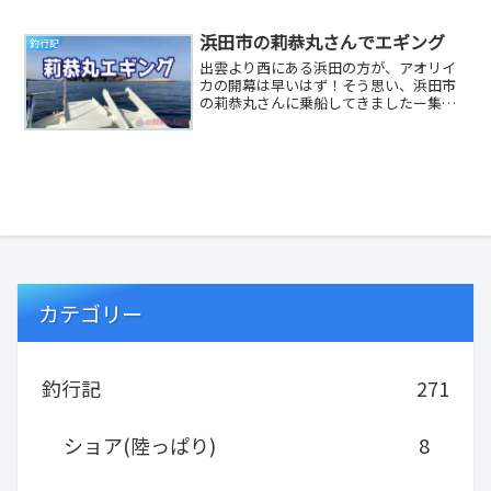
本...
浜田市の莉恭丸さんでエギング
釣行記
出雲より西にある浜田の方が、アオリイ
カの開幕は早いはず！そう思い、浜田市
の莉恭丸さんに乗船してきましたー集合
時間より早く着いたので、仮眠をしよう
と思いましたが、...
カテゴリー
釣行記
271
ショア(陸っぱり)
8