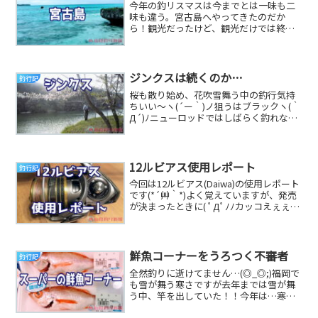
今年の釣リスマスは今までとは一味も二
味も違う。宮古島へやってきたのだか
ら！観光だったけど、観光だけでは終わ
らない！絶景の中で釣りをする！！！沖
縄はアオリイカが1...
ジンクスは続くのか…
釣行記
桜も散り始め、花吹雪舞う中の釣行気持
ちいい～ヽ(´ー｀)ノ狙うはブラックヽ(｀
Д´)ﾉニューロッドではしばらく釣れな
い！のジンクスは今日も続くのか…い
や、今日こ...
12ルビアス使用レポート
釣行記
今回は12ルビアス(Daiwa)の使用レポート
です(*´艸｀*)よく覚えていますが、発売
が決まったときに( ﾟДﾟﾉﾉカッコえぇぇぇ
と惚れ込んで、発売と同時に即...
鮮魚コーナーをうろつく不審者
釣行記
全然釣りに逝けてません…(◎_◎;)福岡で
も雪が舞う寒さですが去年までは雪が舞
う中、竿を出していた！！今年は…寒さ
に負けて家でまたーり( ´・ω・｀)_且~~