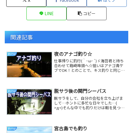
LINE
コピー
関連記事
夜のアナゴ釣り☆
釣行記
仕事帰りに釣行(｀･ω･´)ゞ海苔君と待ち
合わせて箱崎埠頭へ☆狙いはアナゴ青ケ
ブでOK！とのことで、キス釣りと同じ要
領☆鈴をつけてアタリを待つのみ（’-’；)
(...
脱サラ後の関門シーバス
釣行記
脱サラをして、自分の会社を立ち上げま
して…ホントに多忙な日々でした…(
>д<)そんな中でも釣りだけは暇を見つけ
て、いや時間を作って逝ってました
(ΦωΦ)釣りで...
宮古島でも釣り
釣行記