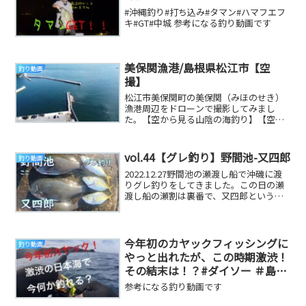
#沖縄釣り#打ち込み#タマン#ハマフエフ
キ#GT#中城 参考になる釣り動画です
美保関漁港/島根県松江市【空
釣り動画
撮】
松江市美保関町の美保関（みほのせき）
漁港周辺をドローンで撮影してみまし
た。【空から見る山陰の海釣り】【空撮
波止ガイド山陰版】#美保関#島根半島#島
根県＊国土交...
vol.44【グレ釣り】野間池-又四郎
釣り動画
2022.12.27野間池の瀬渡し船で沖磯に渡
りグレ釣りをしてきました。この日の瀬
渡し船の瀬割は裏番で、又四郎という瀬
に乗りました。又四郎はvol.12で動画を...
今年初のカヤックフィッシングに
釣り動画
やっと出れたが、この時期激渋！
その結末は！？#ダイソー ＃島根
半島#山陰 #釣り
参考になる釣り動画です