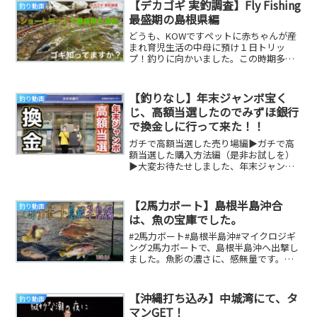
【デカゴギ 実釣調査】Fly Fishing
釣り動画
最盛期の島根県編
どうも、KOWですペットに赤ちゃんが産
まれ育児生活の中母に預け１日トリッ
プ！釣りに向かいました。この時期多分
いい釣りできるとは思いますが、不安で
車を走らせてみた...
【釣りなし】年末ジャンボ宝く
釣り動画
じ、高額当選したのでみずほ銀行
で換金しに行って来た！！
ガチで高額当選した売り場編▶ガチで高
額当選した購入方法編（是非お試しを）
▶大変お待たせしました、年末ジャンボ
宝くじ高額当選、完結編です。初めての
事で緊張しました...
【2馬力ボート】島根半島沖合
釣り動画
は、魚の宝庫でした。
#2馬力ボート#島根半島沖#マイクロジギ
ング2馬力ボートで、島根半島沖へ出撃し
ました。魚影の濃さに、感無量です。
【タックルデータ】ロッド:Red Flip RF...
【沖縄打ち込み】中城湾にて、タ
釣り動画
マンGET！