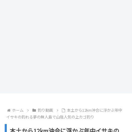
ホーム
釣り動画
本土から12km沖合に浮かぶ年中
イサキの釣れる夢の無人島で山陰人気の上カゴ釣り
本土から12km沖合に浮かぶ年中イサキの