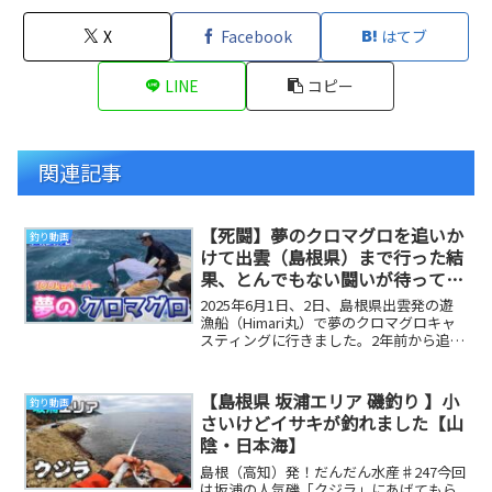
X
Facebook
はてブ
LINE
コピー
関連記事
【死闘】夢のクロマグロを追いか
釣り動画
けて出雲（島根県）まで行った結
果、とんでもない闘いが待ってい
た
2025年6月1日、2日、島根県出雲発の遊
漁船（Himari丸）で夢のクロマグロキャ
スティングに行きました。2年前から追い
続けた夢のクロマグロを釣り上げること
が...
【島根県 坂浦エリア 磯釣り 】小
釣り動画
さいけどイサキが釣れました【山
陰・日本海】
島根（高知）発！だんだん水産♯247今回
は坂浦の人気磯「クジラ」にあげてもら