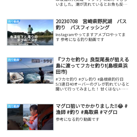
いました。潮が流れているとお魚も反応
も良くて楽しい！次回後編では波止釣り
を予定してま...
20230708 宮崎県野尻湖 バス
釣り動画
釣り バスフィッシング
Instagramやってますアメブロやってま
す 参考になる釣り動画です
『フカセ釣り』良型尾長が狙える
釣り動画
島に渡ってフカセ釣り❗(島根県浜
田市)
#フカセ釣り #グレ釣り #島根県釣行日
5/3連日40オーバーのグレが釣れていると
聞いて行ってみました！ 甘くはない…笑
TwitterInstagram『つり...
マグロ狙いでかかりました‼️😂 #
釣り動画
漁師 #釣り #鳥取県 #マグロ
参考になる釣り動画です