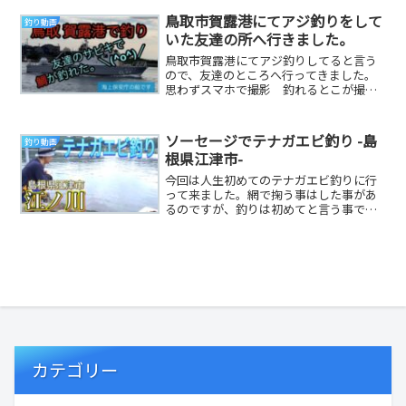
鳥取市賀露港にてアジ釣りをして
釣り動画
いた友達の所へ行きました。
鳥取市賀露港にてアジ釣りしてると言う
ので、友達のところへ行ってきました。
思わずスマホで撮影 釣れるとこが撮れ
ればいいなーと思い釣りに付き合う事に
しました。夕方5...
ソーセージでテナガエビ釣り -島
釣り動画
根県江津市-
今回は人生初めてのテナガエビ釣りに行
って来ました。網で掬う事はした事があ
るのですが、釣りは初めてと言う事で島
根県江津市にある江の川へ、、だいり
Twitterヤサ...
カテゴリー