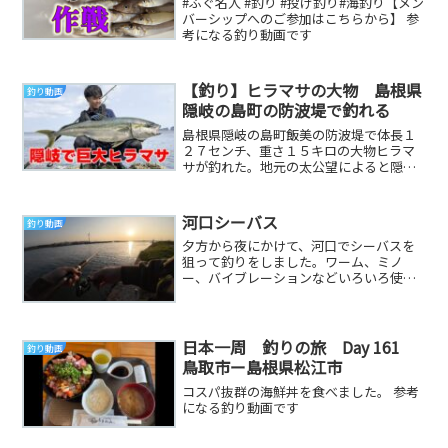
#ふぐ名人 #釣り #投げ釣り#海釣り【メン
バーシップへのご参加はこちらから】 参
考になる釣り動画です
【釣り】ヒラマサの大物 島根県
釣り動画
隠岐の島町の防波堤で釣れる
島根県隠岐の島町飯美の防波堤で体長１
２７センチ、重さ１５キロの大物ヒラマ
サが釣れた。地元の太公望によると隠岐
周辺では秋口に大型のヒラマサが陸地の
近くまで回遊する...
河口シーバス
釣り動画
夕方から夜にかけて、河口でシーバスを
狙って釣りをしました。ワーム、ミノ
ー、バイブレーションなどいろいろ使っ
て釣りをしてみました。バラシもちょく
ちょくありましたが...
日本一周 釣りの旅 Day 161
釣り動画
鳥取市ー島根県松江市
コスパ抜群の海鮮丼を食べました。 参考
になる釣り動画です