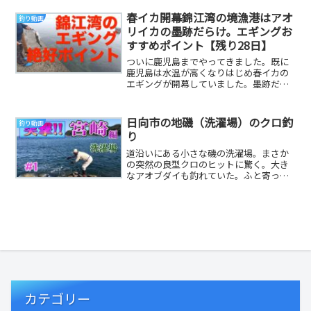
春イカ開幕錦江湾の境漁港はアオ
釣り動画
リイカの墨跡だらけ。エギングお
すすめポイント【残り28日】
ついに鹿児島までやってきました。既に
鹿児島は水温が高くなりはじめ春イカの
エギングが開幕していました。墨跡だら
けのおすすめポイントです。【ぼしおの
自己紹介】大阪府...
日向市の地磯（洗濯場）のクロ釣
釣り動画
り
道沿いにある小さな磯の洗濯場。まさか
の突然の良型クロのヒットに驚く。大き
なアオブダイも釣れていた。ふと寄った
ところで爆釣！なんてことはよくありま
すよね！
カテゴリー