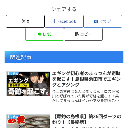
シェアする
X
Facebook
はてブ
LINE
コピー
関連記事
エギング初心者のまっつんが奇跡
釣り動画
を起こす！島根県浜田市でエギン
グとアジング
今回の主役はなんとまっつん！ロスト松
川と呼ばれていた男が奇跡を起こす！果
たしてまっつんはイカやアジを釣ること
ができるのか◆使用タックル詳細①エギ
ング（けんちゃん...
【爆釣の島根県】第36回ダーツの
釣り動画
釣り！【最終話】