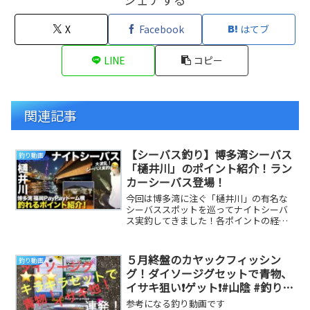
X
Facebook
はてブ
LINE
コピー
関連記事
【シーバス釣り】博多湾シーバス
釣り動画
「樋井川」のポイント紹介！ラン
カーシーバス登場！
今回は博多湾に注ぐ「樋井川」の有名な
シーバススポットを巡ってナイトシーバ
ス実釣してきました！各ポイントの経路
や樋井川の様子を詳しくレポートしてい
ますので、ぜひご...
５月終盤のカヤックフィッシン
釣り動画
グ！ダイソージグセットで青物、
イサキ狙い❗️ゲット❗️#山陰 #釣り #
島根半島
参考になる釣り動画です