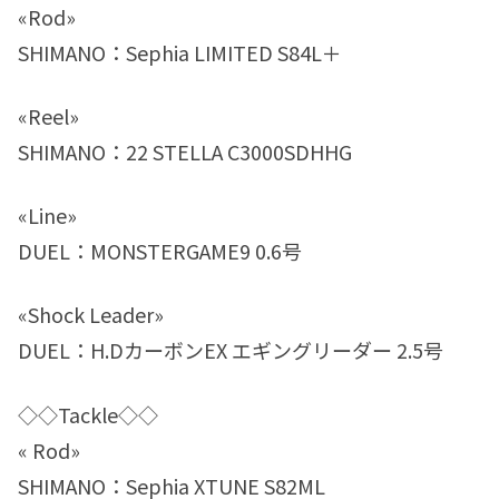
«Rod»
SHIMANO：Sephia LIMITED S84L＋
«Reel»
SHIMANO：22 STELLA C3000SDHHG
«Line»
DUEL：MONSTERGAME9 0.6号
«Shock Leader»
DUEL：H.DカーボンEX エギングリーダー 2.5号
◇◇Tackle◇◇
« Rod»
SHIMANO：Sephia XTUNE S82ML