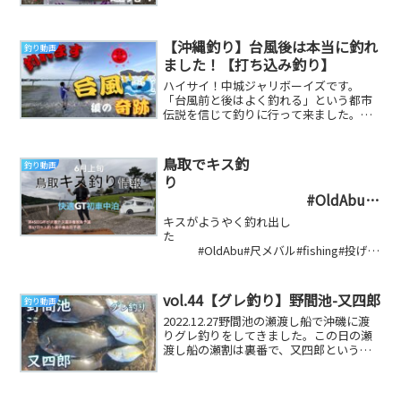
【沖縄釣り】台風後は本当に釣れ
釣り動画
ました！【打ち込み釣り】
ハイサイ！中城ジャリボーイズです。
「台風前と後はよく釣れる」という都市
伝説を信じて釣りに行って来ました。
中々検証動画ってないんですよね。僕も
この都市伝説が気にな...
鳥取でキス釣
釣り動画
り
#OldAbu#
尺メバル#fishing#投げ釣り#フカ
キスがようやく釣れ出し
セ釣り#ダイワ#がまかつ#船釣り
た
#OldAbu#尺メバル#fishing#投げ釣
#エビ巻き釣り#キス釣り#メバル
り#フカセ釣り#ダイワ#がまかつ#船釣り#
エビ巻...
vol.44【グレ釣り】野間池-又四郎
釣り動画
2022.12.27野間池の瀬渡し船で沖磯に渡
りグレ釣りをしてきました。この日の瀬
渡し船の瀬割は裏番で、又四郎という瀬
に乗りました。又四郎はvol.12で動画を...