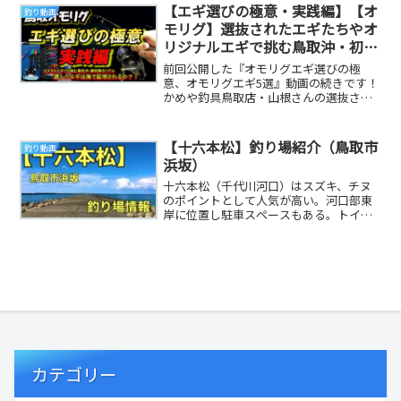
【エギ選びの極意・実践編】【オ
釣り動画
モリグ】選抜されたエギたちやオ
リジナルエギで挑む鳥取沖・初夏
の棚攻略のリアル。選んだエギは
前回公開した『オモリグエギ選びの極
海で証明されるか？【イカメタ
意、オモリグエギ5選』動画の続きです！
かめや釣具鳥取店・山根さんの選抜され
ル】【鳥取】
たエギたちを現場に持ち込み、使わなく
なったエギをイレ...
【十六本松】釣り場紹介（鳥取市
釣り動画
浜坂）
十六本松（千代川河口）はスズキ、チヌ
のポイントとして人気が高い。河口部東
岸に位置し駐車スペースもある。トイレ
は無し。東側には鳥取砂丘海岸が広がり
キス、カレイ、ヒ...
カテゴリー