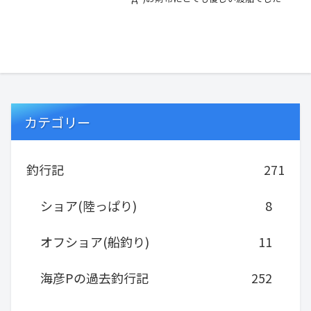
(^_-)だいりTwitterヤサオTwitt...
カテゴリー
釣行記
271
ショア(陸っぱり)
8
オフショア(船釣り)
11
海彦Pの過去釣行記
252