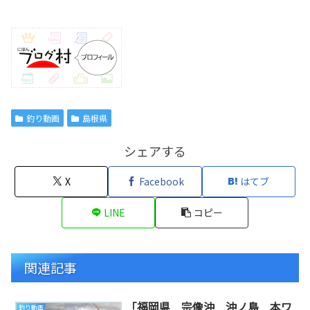
釣り動画
島根県
シェアする
X
Facebook
はてブ
LINE
コピー
関連記事
「福岡県 宗像沖 沖ノ島 本ワ
釣り動画