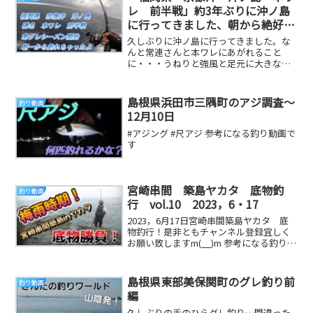
レ 前半戦」約3年ぶりに沖ノ島
に行ってきました、朝から絶好調
で40アップゲットだぜぇ～～～
久しぶりに沖ノ島に行ってきました。な
んと常連さんと本ワレにあがれること
に・・・うねりと強風と足元に大きなさ
らしで苦戦すると思いきやなんと朝一か
ら40UPが釣れち...
島根県浜田市三隅町のアジ調査～
釣り動画
12月10日
#アジング #尺アジ 参考になる釣り動画で
す
宮崎串間 築島ヤカタ 底物釣
釣り動画
行 vol.10 2023，6・17
2023，6月17日宮崎串間築島ヤカタ 底
物釣行！是非ともチャンネル登録宜しく
お願い致しますm(__)m 参考になる釣り動
画です
島根県東部美保関町のグレ釣り前
釣り動画
編
久しぶりの手のひらグレ釣り…間違った