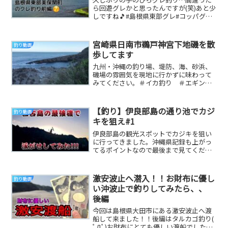
ら回遊グレかと思ったんですが(笑)あと少
しですね🎵#島根県東部グレ#コッパグレ#
フカセカゴ釣り音楽: Good time 0...
宮崎県日南市鵜戸神宮下地磯を散
釣り動画
歩してます
九州・沖縄の釣り場、堤防、海、砂浜、
磯場の雰囲気を現地に行かずに味わって
みてください。＃イカ釣り ＃エギン
グ ＃釣り ＃地磯 ＃堤防 ＃鹿児
島 ＃宮崎県 ＃大隅...
【釣り】伊良部島の通り池でカジ
釣り動画
キを狙え#1
伊良部島の観光スポットでカジキを狙い
に行ってきました。沖縄県記録も上がっ
てるポイントなので最後まで見てくださ
い。feedmanはじめ#宮古島#伊良部島#
離島#観...
激安波止へ潜入！！お財布に優し
釣り動画
い沖波止で釣りしてみたら、、
後編
今回は島根県大田市にある激安波止へ渡
船して来ました！！後編はタルカゴ釣り(
ﾟДﾟ)お財布にとても優しい渡船でした