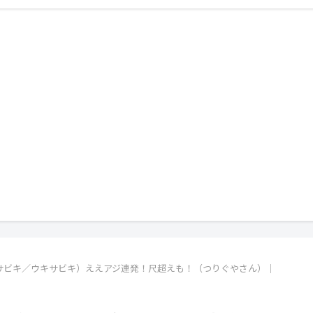
サビキ／ウキサビキ）ええアジ連発！尺超えも！（つりぐやさん）｜