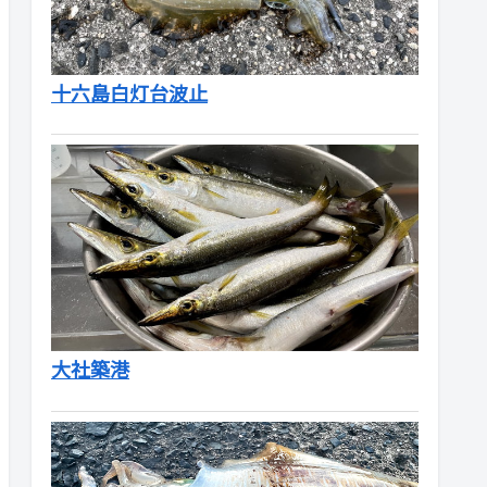
十六島白灯台波止
大社築港