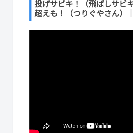
投げサビキ！（飛ばしサビ
超えも！（つりぐやさん）｜ア