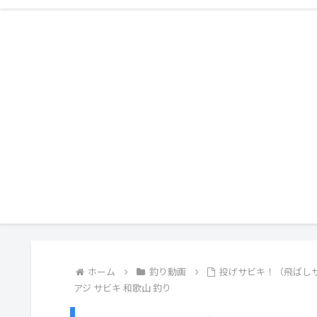
ホーム
釣り動画
投げサビキ！（飛ばし
アジ サビキ 和歌山 釣り