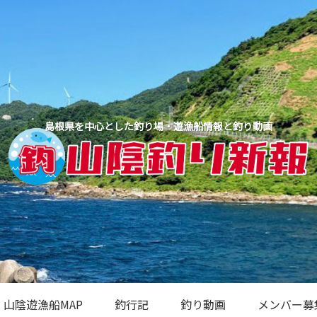
島根県を中心とした釣り場・遊漁船情報と釣り動画
山陰遊漁船MAP
釣行記
釣り動画
メンバー募