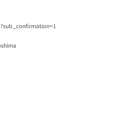
o?sub_confirmation=1
oshima