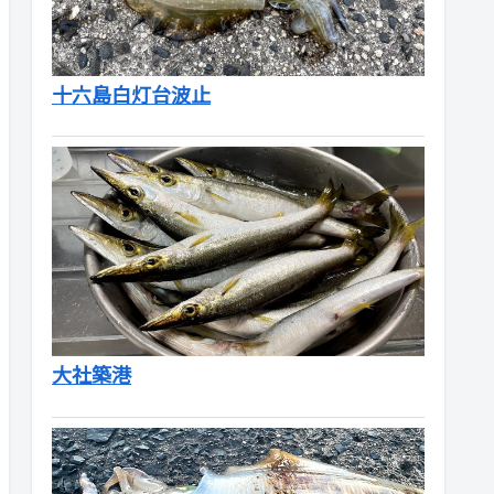
十六島白灯台波止
大社築港