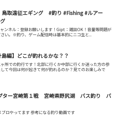
取遠征エギング #釣り #Fishing #ルアー
ング
beチャンネル：登録お願いします！Gipt：雑談OK！音量等問題が
さい。※釣り、ゲーム配信時は基本的にニコ生と...
&伊計島編】どこが釣れるかな？？
二ヶ所での釣行です！北部に行くか中部に行くか迷った方の参
たして今回は何が起きて何が釣れるのか？見てのお楽しみで
BCチャプター宮崎第１戦 宮崎県野尻湖 バス釣り バ
すアメブロやってます 参考になる釣り動画です