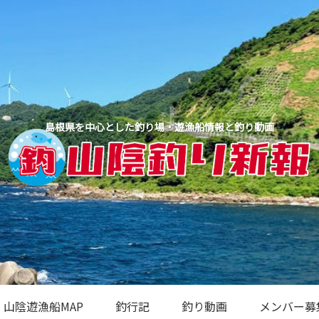
島根県を中心とした釣り場・遊漁船情報と釣り動画
山陰遊漁船MAP
釣行記
釣り動画
メンバー募