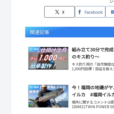
シ
X
Facebook
関連記事
組み立て30分で完
釣り動画
のキス釣り～
キス釣り用の「自作無限
1,000円目標！部品を揃
今！福岡の地磯がヤ
釣り動画
イルカ #福岡イル
場所に関するコメントは即ブロ
100M21TWIN POWER S