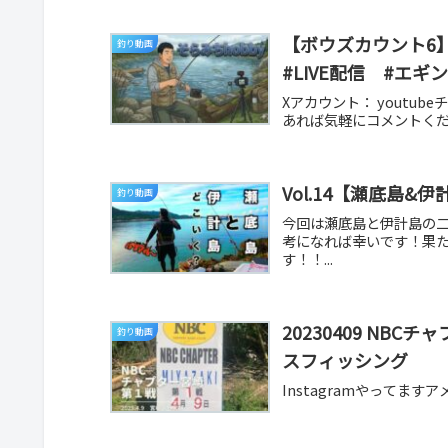
【ボウズカウント6】鳥
釣り動画
#LIVE配信 #エギ
Xアカウント： youtu
あれば気軽にコメントくだ
Vol.14【瀬底島
釣り動画
今回は瀬底島と伊計島の
考になれば幸いです！果
す！！...
20230409 N
釣り動画
スフィッシング
Instagramやってま