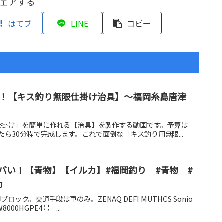
ェアする
はてブ
LINE
コピー
成！【キス釣り無限仕掛け治具】～福岡糸島唐津
仕掛け」を簡単に作れる【治具】を製作する動画です。予算は
えたら30分程で完成します。これで面倒な「キス釣り用無限...
バい！【青物】【イルカ】#福岡釣り #青物 #
カ
ック。交通手段は車のみ。ZENAQ DEFI MUTHOS Sonio
W8000HGPE4号 ...