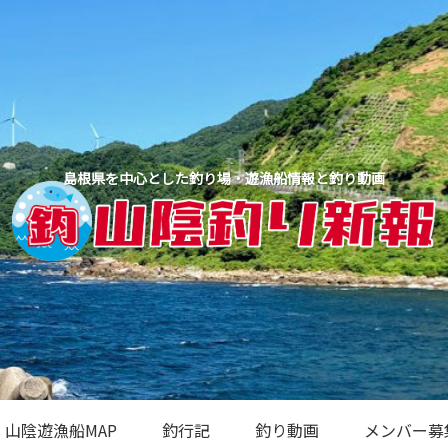
島根県を中心とした釣り場・遊漁船情報と釣り動画
山陰遊漁船MAP
釣行記
釣り動画
メンバー募