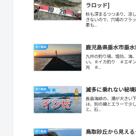
ラロッド]
秋も深まるつつあり、涼
きないので、穴場のフラ
果も...
鹿児島県垂水市垂水
釣り動画
九州の釣り場、堤防、海
い。＃イカ釣り ＃エギ
光 ＃...
滅多に乗れない秘境
釣り動画
長島海峡の、潮が大きい
は、別の磯とエラーで少
と、石...
鳥取砂丘から見える
釣り動画