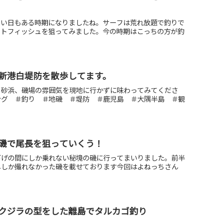
しい日もある時期になりましたね。サーフは荒れ放題で釣りで
ットフィッシュを狙ってみました。今の時期はこっちの方が釣
新港白堤防を散歩してます。
、砂浜、磯場の雰囲気を現地に行かずに味わってみてくださ
ング ＃釣り ＃地磯 ＃堤防 ＃鹿児島 ＃大隅半島 ＃観
磯で尾長を狙っていくう！
下げの間にしか乗れない秘境の磯に行ってまいりました。前半
ししか撮れなかった磯を載せております今回はよねっちさん
クジラの型をした離島でタルカゴ釣り