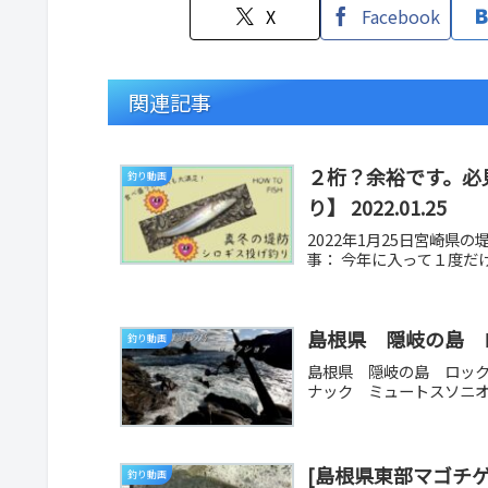
X
Facebook
関連記事
２桁？余裕です。必
釣り動画
り】 2022.01.25
2022年1月25日宮崎
事： 今年に入って１度だ
島根県 隠岐の島 
釣り動画
島根県 隠岐の島 ロッ
ナック ミュートスソニオ9
[島根県東部マゴチ
釣り動画