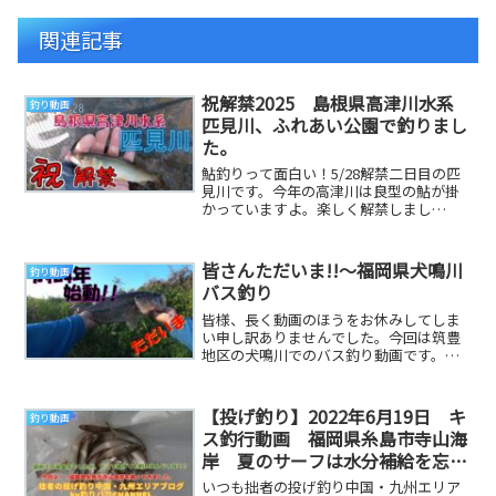
関連記事
祝解禁2025 島根県高津川水系
釣り動画
匹見川、ふれあい公園で釣りまし
た。
鮎釣りって面白い！5/28解禁二日目の匹
見川です。今年の高津川は良型の鮎が掛
かっていますよ。楽しく解禁しまし
た。 参考になる釣り動画です
皆さんただいま!!～福岡県犬鳴川
釣り動画
バス釣り
皆様、長く動画のほうをお休みしてしま
い申し訳ありませんでした。今回は筑豊
地区の犬鳴川でのバス釣り動画です。撮
影日時：令和4年4月12日17時頃使用ルア
ー：イマカ...
【投げ釣り】2022年6月19日 キ
釣り動画
ス釣行動画 福岡県糸島市寺山海
岸 夏のサーフは水分補給を忘れ
ずに・・・
いつも拙者の投げ釣り中国・九州エリア