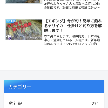
友達のおだっちさんと鳥取へ遠征した時
の動画です。動画は前編と後編に分かれ
ています。前編は弓ヶ浜で早朝からのキ
ス釣りです...
【エギング】今が旬！簡単に釣れ
釣り動画
るヤリイカ 仕掛けと釣り方を解
説します！
ウニ男と申します。瀬戸内海、日本海を
中心に活動している二人組です。新年最
初の釣行です！SNSでキロアップの釣果
報告等出て、ようやくヤリイカが釣れ初
めたみたいなの...
カテゴリー
釣行記
271