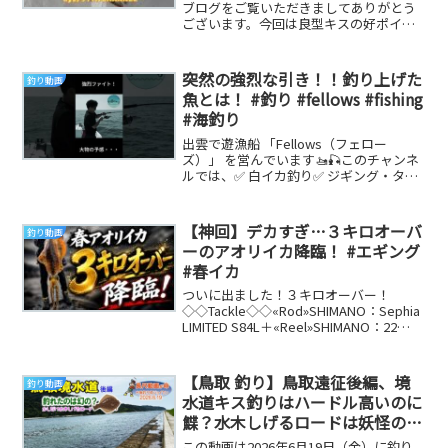
ブログをご覧いただきましてありがとう
ございます。今回は良型キスの好ポイン
トの多い糸島半島に行ってきました。釣
行詳細は拙者の投...
突然の強烈な引き！！釣り上げた
釣り動画
魚とは！ #釣り #fellows #fishing
#海釣り
出雲で遊漁船 「Fellows（フェロー
ズ）」 を営んでいます🚤🎣このチャンネ
ルでは、✅ 白イカ釣り✅ ジギング・タイ
ラバ✅ 釣果情報✅ 商品紹介など、出雲の
海...
【神回】デカすぎ…３キロオーバ
釣り動画
ーのアオリイカ降臨！ #エギング
#春イカ
ついに出ました！３キロオーバー！
◇◇Tackle◇◇«Rod»SHIMANO：Sephia
LIMITED S84L＋«Reel»SHIMANO：22
STEL...
【鳥取 釣り】鳥取遠征後編、境
釣り動画
水道キス釣りはハードル高いのに
鰈？水木しげるロードは妖怪の
町！
この動画は2026年6月19日（金）に釣り