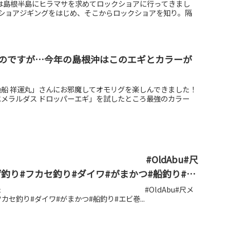
回は島根半島にヒラマサを求めてロックショアに行ってきまし
にショアジギングをはじめ、そこからロックショアを知り。隔
のですが…今年の島根沖はこのエギとカラーが
船 祥運丸」さんにお邪魔してオモリグを楽しんできました！
メラルダス ドロッパーエギ」を試したところ最強のカラー
OldAbu#尺
#投げ釣り#フカセ釣り#ダイワ#がまかつ#船釣り#エ
り#メバル
釣れ出した #OldAbu#尺メ
#フカセ釣り#ダイワ#がまかつ#船釣り#エビ巻...