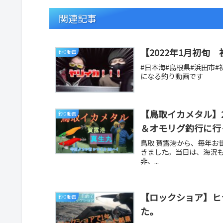
関連記事
【2022年1月初
釣り動画
#日本海#島根県#浜田市#
になる釣り動画です
【鳥取イカメタル】2
釣り動画
＆オモリグ釣行に行
鳥取 賀露港から、毎年お
きました。当日は、海況
非、...
【ロックショア】ヒ
釣り動画
た。