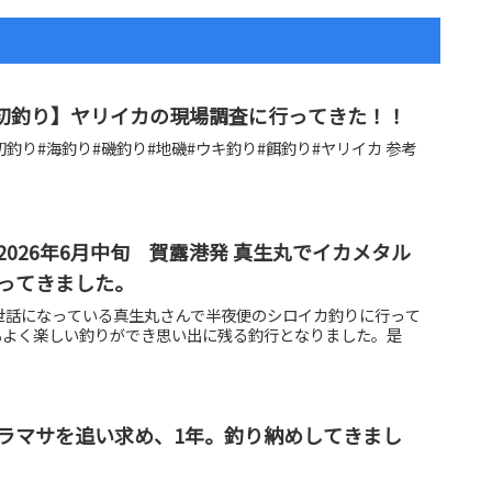
旬 初釣り】ヤリイカの現場調査に行ってきた！！
初釣り#海釣り#磯釣り#地磯#ウキ釣り#餌釣り#ヤリイカ 参考
026年6月中旬 賀露港発 真生丸でイカメタル
ってきました。
世話になっている真生丸さんで半夜便のシロイカ釣りに行って
もよく楽しい釣りができ思い出に残る釣行となりました。是
ラマサを追い求め、1年。釣り納めしてきまし