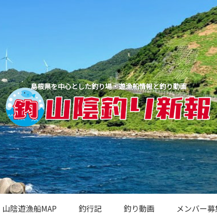
島根県を中心とした釣り場・遊漁船情報と釣り動画
山陰遊漁船MAP
釣行記
釣り動画
メンバー募