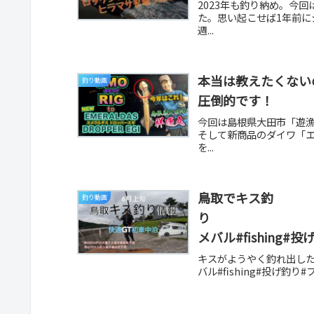
2023年も釣り納め。今
た。思い起こせば1年前
週...
本当は教えたくない
釣り動画
圧倒的です！
今回は島根県大田市「遊漁
そして新商品のダイワ「エ
を...
鳥取でキス釣
釣り動画
り #
メバル#fishing
ビ巻き釣り#キス釣
キスがようやく
バル#fishing#投げ釣り