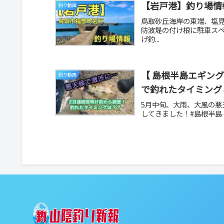
【岩戸港】釣り場情
釣り動画
鳥取砂丘海岸の東端、塩
防波堤の付け根に駐車ス
げ釣...
【 島根半島エギン
釣り動画
で釣れたタイミング
5月中旬、大雨、大風の
してきました！#島根半島 