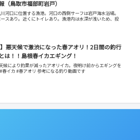
報（鳥取市福部町岩戸）
見川河口に位置する漁港。河口の西側サーフは岩戸海水浴場。
ペースあり。近くにトイレあり。漁港内は水深が浅いため、投
グ】悪天候で激渋になった春アオリ！2日間の釣行
とは！！島根春イカエギング！
悪天候により釣果が減ったアオリイカ。夜明け前からエギングを
#春イカ #春アオリ 参考になる釣り動画です