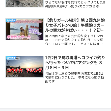
ひらでない個体も釣れてビックリでした‼️
#島根県東部#グレ釣り#カゴフカセ 参考
になる釣り動画です
【釣りガール紹介】第２回九州釣
釣り動画
り女子バトンの旅！隼華釣りガー
ルの実力がやばい・・・！？初フ
ィールドでエギング！＃釣りガー
第２回目となった九州釣り女子バトンの
ル＃釣り女子＃エギング
旅！・九州で釣りをする釣りガールを紹
介していく企画です。 ゲストには好き
な釣りをしてもらって、自由に釣りをし
てもらいます。 ...
1泊2日で鳥取境港へコウイカ釣り
釣り動画
へ行った ついでにアジングも ３
月８日・９日
今回は少し遠めの鳥取県境港まで1泊2日
で釣りに行きました。 参考になる釣り動
画です