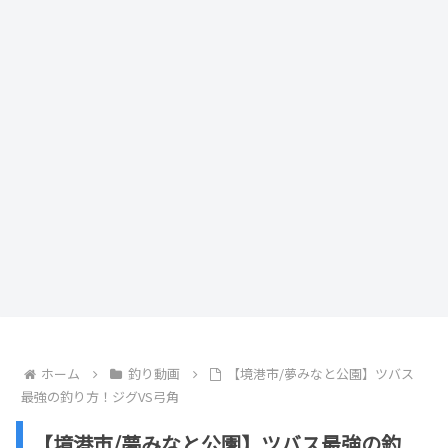
ホーム
釣り動画
【境港市/夢みなと公園】ツバス
最強の釣り方！ジグVS弓角
【境港市/夢みなと公園】ツバス最強の釣