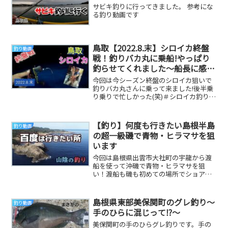
サビキ釣りに行ってきました。 参考にな
る釣り動画です
鳥取【2022.8.末】シロイカ終盤
釣り動画
戦！釣りバカ丸に乗船!やっぱり
釣らせてくれました～船長に感
謝!!
今回は今シーズン終盤のシロイカ狙いで
釣りバカ丸さんに乗って来ました!後半乗
り乗りで忙しかった(笑)＃シロイカ釣り＃
釣りバカ丸＃鳥取＃大剣＃ミニボートこ
んにちは。...
【釣り】何度も行きたい島根半島
釣り動画
の超一級磯で青物・ヒラマサを狙
います
今回は島根県出雲市大社町の宇龍から渡
船を使って沖磯で青物・ヒラマサを狙
い！渡船も磯も初めての場所でショアジ
ギング・プラッキングを楽しみました⁈
…いや、稽古つけて...
島根県東部美保関町のグレ釣り～
釣り動画
手のひらに混じって⁉️～
美保関町の手のひらグレ釣りです。手の