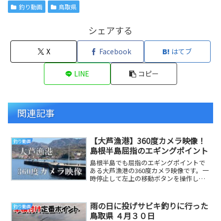
釣り動画
鳥取県
シェアする
X
Facebook
はてブ
LINE
コピー
関連記事
【大芦漁港】360度カメラ映像！
釣り動画
島根半島屈指のエギングポイント
島根半島でも屈指のエギングポイントで
ある大芦漁港の360度カメラ映像です。一
時停止して左上の移動ボタンを操作して
360度映像をご覧ください。🐟チャンネ
ル登録をお...
雨の日に投げサビキ釣りに行った
釣り動画
鳥取県 ４月３０日