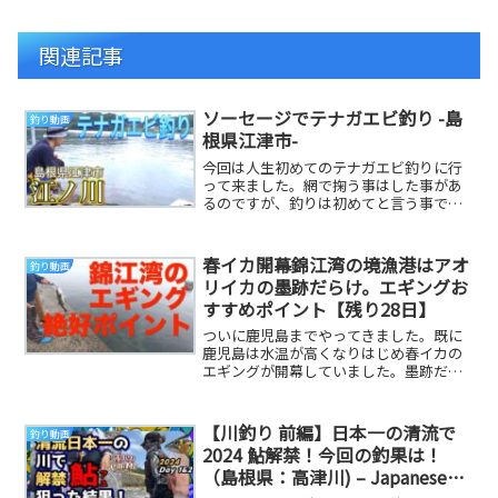
関連記事
ソーセージでテナガエビ釣り -島
釣り動画
根県江津市-
今回は人生初めてのテナガエビ釣りに行
って来ました。網で掬う事はした事があ
るのですが、釣りは初めてと言う事で島
根県江津市にある江の川へ、、だいり
Twitterヤサ...
春イカ開幕錦江湾の境漁港はアオ
釣り動画
リイカの墨跡だらけ。エギングお
すすめポイント【残り28日】
ついに鹿児島までやってきました。既に
鹿児島は水温が高くなりはじめ春イカの
エギングが開幕していました。墨跡だら
けのおすすめポイントです。【ぼしおの
自己紹介】大阪府...
【川釣り 前編】日本一の清流で
釣り動画
2024 鮎解禁！今回の釣果は！
（島根県：高津川) – Japanese