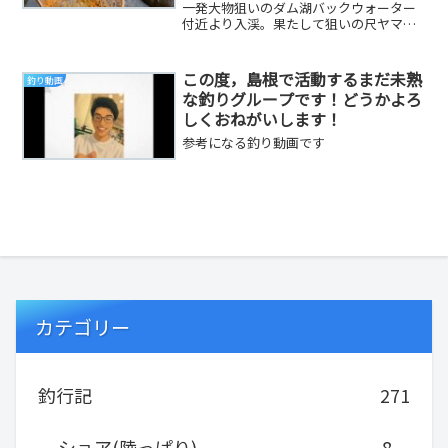
FISHING
一発大物狙いのダム湖バックウォーター
付近より入渓。果たして狙いの尺ヤマメ
は釣れたのか？#椎葉村, #ヤマメ釣り,
#宮崎県,...
この度，島根で活動するまだ未熟
釣り動画
な釣りグループです！どうかよろ
しくおねがいします！
参考になる釣り動画です
カテゴリー
釣行記
271
ショア(陸っぱり)
8