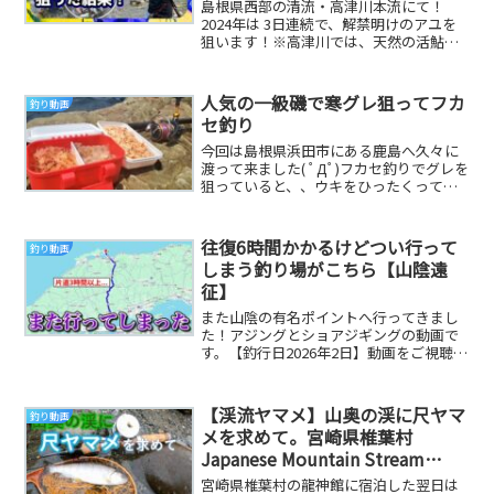
Fishing
島根県西部の清流・高津川本流にて！
2024年は 3日連続で、解禁明けのアユを
狙います！※高津川では、天然の活鮎を
漁協が下取りしてくれます。その後は、
一般流通に...
人気の一級磯で寒グレ狙ってフカ
釣り動画
セ釣り
今回は島根県浜田市にある鹿島へ久々に
渡って来ました( ﾟДﾟ)フカセ釣りでグレを
狙っていると、、ウキをひったくってい
く大きなアタリが！！果たしてその魚の
正体とは...
往復6時間かかるけどつい行って
釣り動画
しまう釣り場がこちら【山陰遠
征】
また山陰の有名ポイントへ行ってきまし
た！アジングとショアジギングの動画で
す。【釣行日2026年2日】動画をご視聴い
ただきありがとうございます！今回は友
達と山陰の...
【渓流ヤマメ】山奥の渓に尺ヤマ
釣り動画
メを求めて。宮崎県椎葉村
Japanese Mountain Stream
Fishing YAMAME WILD TROUT
宮崎県椎葉村の龍神館に宿泊した翌日は