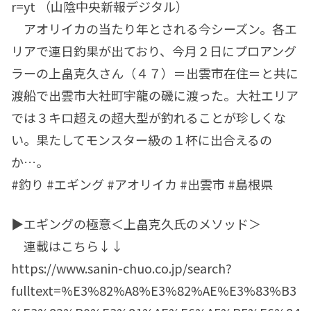
r=yt （山陰中央新報デジタル）
アオリイカの当たり年とされる今シーズン。各エ
リアで連日釣果が出ており、今月２日にプロアング
ラーの上畠克久さん（４７）＝出雲市在住＝と共に
渡船で出雲市大社町宇龍の磯に渡った。大社エリア
では３キロ超えの超大型が釣れることが珍しくな
い。果たしてモンスター級の１杯に出合えるの
か…。
#釣り #エギング #アオリイカ #出雲市 #島根県
▶エギングの極意＜上畠克久氏のメソッド＞
連載はこちら↓↓
https://www.sanin-chuo.co.jp/search?
fulltext=%E3%82%A8%E3%82%AE%E3%83%B3