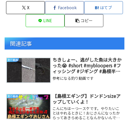
X
Facebook
はてブ
LINE
コピー
関連記事
ちきしょー、逃がした魚は大きか
釣り動画
った😭 #short #mybloopers #フ
ィッシング #ジギング #島根半島
#山陰 #山陰地方
参考になる釣り動画です
【島根エギング】ドンドンsizeア
釣り動画
ップしていくよ！
こんにちはーつースケです。やりたいこ
とはやれるときに！おじさんになったか
らってあきらめることなんかないんです
よ！！今回もおじさん頑張っています！
日本のおじさん頑...