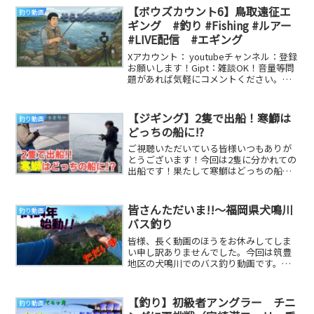
【ボウズカウント6】鳥取遠征エ
釣り動画
ギング #釣り #Fishing #ルアー
#LIVE配信 #エギング
Xアカウント： youtubeチャンネル：登録
お願いします！Gipt：雑談OK！音量等問
題があれば気軽にコメントください。※
釣り、ゲーム配信時は基本的にニコ生と...
【ジギング】2隻で出船！寒鰤は
釣り動画
どっちの船に!?
ご視聴いただいている皆様いつもありが
とうございます！今回は2隻に分かれての
出船です！果たして寒鰤はどっちの船に
出たのか^^*******************...
皆さんただいま!!～福岡県犬鳴川
釣り動画
バス釣り
皆様、長く動画のほうをお休みしてしま
い申し訳ありませんでした。今回は筑豊
地区の犬鳴川でのバス釣り動画です。撮
影日時：令和4年4月12日17時頃使用ルア
ー：イマカ...
【釣り】初級者アングラー チニ
釣り動画