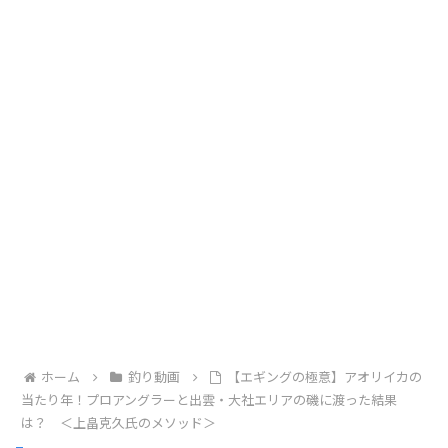
ホーム
釣り動画
【エギングの極意】アオリイカの
当たり年！プロアングラーと出雲・大社エリアの磯に渡った結果
は？ ＜上畠克久氏のメソッド＞