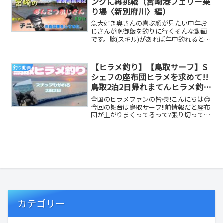
ングに再挑戦（宮崎港フェリー乗
り場〈新別府川〉編）
魚大好き奥さんの喜ぶ顔が見たい中年お
じさんが晩御飯を釣りに行くそんな動画
です。腕(スキル)があれば年中釣れると言
われているチヌ（主にキビレ）を狙っ
て、前回お邪魔...
【ヒラメ釣り】【鳥取サーフ】S
釣り動画
シェフの座布団ヒラメを求めて!!
鳥取2泊2日帰れまてんヒラメ釣
り!!
全国のヒラメファンの皆様!!こんにちは😊
今回の舞台は鳥取サーフ!!前情報だと座布
団が上がりまくってるって?張り切ってや
って来ました!!ヒラメ釣れるまで帰れまて
ん...
カテゴリー