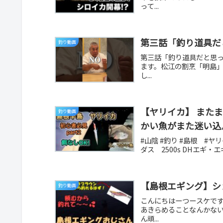
って...
第三話「釣り道具だと
釣り動画
第三話「釣り道具だと思っ
ます。松江の割烹「明島
し...
【ヤリイカ】 また
釣り動画
かい魚がまた迷い込
#山陰 #釣り #島根 #
ダス 2500s DHエギ・エギ
【島根エギング】シ
釣り動画
こんにちはーつースケで
あきらめることなんかな
ん頑...