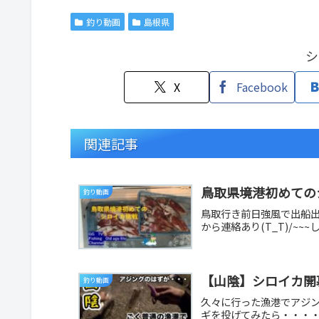
釣り動画
島根県
シ
X
Facebook
関連記事
鳥取県境港初めての
釣り動画
鳥取行き前日強風で出船
から連絡あり(T_T)/~
【山陰】シロイカ開
釣り動画
久々に行った漁港でアジ
ギを投げてみたら・・・