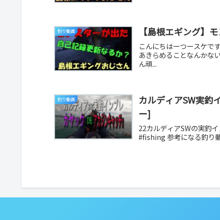
【島根エギング】モ
釣り動画
こんにちはーつースケで
あきらめることなんかな
ん頑...
カルディアSW実釣イ
釣り動画
ー]
22カルディアSWの実釣
#fishing 参考になる釣