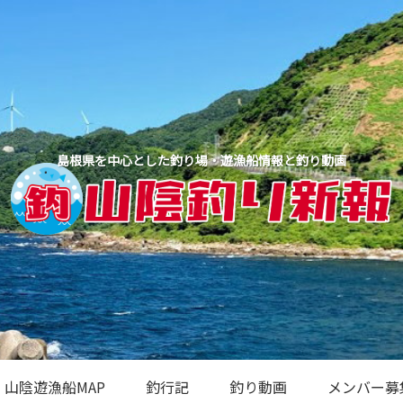
島根県を中心とした釣り場・遊漁船情報と釣り動画
山陰遊漁船MAP
釣行記
釣り動画
メンバー募