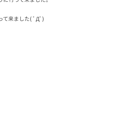
来ました( ﾟДﾟ)