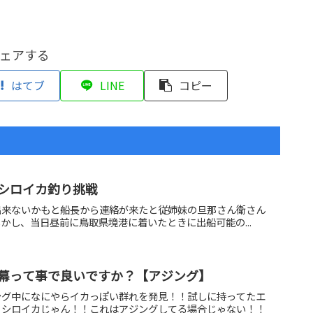
ェアする
はてブ
LINE
コピー
シロイカ釣り挑戦
出来ないかもと船長から連絡が来たと従姉妹の旦那さん衛さん
~~しかし、当日昼前に鳥取県境港に着いたときに出船可能の...
幕って事で良いですか？【アジング】
ング中になにやらイカっぽい群れを発見！！試しに持ってたエ
・シロイカじゃん！！これはアジングしてる場合じゃない！！