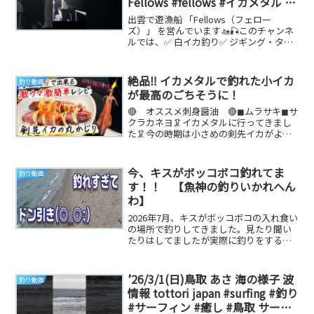
Fellows #fellows #イカメタル #
釣り #fishing #出雲遊漁船 #島根
出雲で遊漁船 「Fellows（フェロー
県 #海釣り #ジギング
ズ）」 を営んでいます🚤🎣このチャンネ
ルでは、✅ 白イカ釣り✅ ジギング・タイ
ラバ✅ 釣果情報✅ 商品紹介など、出雲の
海...
絶品‼️ イカメタルで釣れた小イカ
釣り動画
が最高のごちそうに！
🔴 オススメ刺身醤油 🔴◼︎ムラサキ◼︎サ
クラカネヨ🦑イカメタルに行ってきまし
た🦑今の時期は小さめの剣先イカがよく
釣れます😊前回の動画で釣れた小イカを
使って時短...
今、キスがボッコボコ釣れてま
釣り動画
す！！ 【魚神の釣りいかれへん
わ】
2026年7月、キスがボッコボコの入れ食い
の場所で釣りしてきました。見たり聞い
たりはしてましたが実際に釣りをする
と？どうやって釣るか困惑する事態に！
キスが針の数...
’26/3/1(日)鳥取 あさ 海の様子 波
釣り動画
情報 tottori japan #surfing #釣り
#サーフィン #癒し #鳥取 サーフ