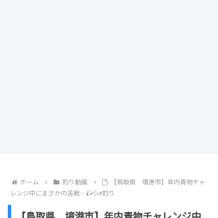
ホーム
釣り動画
【鳥取県 境港市】年内青物チャ
レンジ中にまさかの苦戦…🎣💦#釣り
【鳥取県 境港市】年内青物チャレンジ中