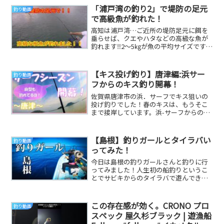
「浦戸湾の釣り2」で堤防の足元
釣り動画
で高級魚が釣れた！
高知は浦戸湾…ご近所の堤防足元に餌を
垂らせば、クエやハタなどの高級な魚が
釣れます‼2～5㎏が魚の平均サイズです
が、更なる大物も潜んでる夢いっぱいな
浦戸湾でのクエ...
【キス投げ釣り】唐津編:浜サー
釣り動画
フからのキス釣り開幕！
佐賀県唐津市の浜．サーフでキス狙いの
投げ釣りでした！春のキスは、もうそこ
まで接岸しています。浜-サーフからのキ
ス釣りを楽しみましょう！
=============...
【島根】釣りガールとタイラバい
釣り動画
ってみた！
今日は島根の釣りガールさんと釣りに行
ってみました！人生初の船釣りというこ
とでサビキからのタイラバで遊んできま
したよ〜！真夏なのでとーっても暑かっ
たですｗｗ#島根...
この存在感が効く。CRONO プロ
釣り動画
スペック 屋久杉ブラック | 遊漁船