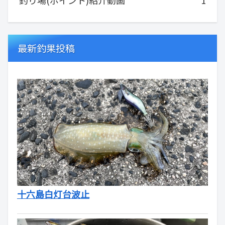
釣り場(ポイント)紹介動画
1
最新釣果投稿
十六島白灯台波止