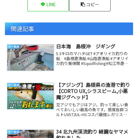
LINE
コピー
関連記事
日本海 島根沖 ジギング
釣り動画
5.3キロのマハタGET #アオリイカ釣りの
船 #島根遊漁船 #山陰遊漁船 #アオリイ
カ釣り美保関 #Squidfishing#松江市遊漁
船 #美保関 #ティッ...
【アジング】島根県の漁港で釣り
釣り動画
【CORTO UX,シラスビーム,小悪
魔ジグヘッド】
豆アジでもアジはアジ。釣って楽しい食
べておいしい最高の魚です。感度抜群コ
ルトUX572UL-HSコスパ最強レガリス
2000番鬼フッキング豆アジ専用小悪魔ジ
グヘッ...
34 北九州渓流釣り 綺麗なヤマメ
釣り動画
釣れました