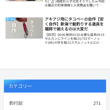
た( ﾟДﾟ)相変わらず元気そうでしたｗ今回
は最近の釣果情報と入荷商品を聞いてき
ました(^_^)だいりTwitterヤサオT...
アキアジ用にタコベーの自作【安
釣り動画
く自作】新潟で鮭釣りする道具を
福岡で揃えるのは大変だ
【目次】00:00 挨拶02:30 必要な道具04:19
サルカンにラインを結ぶ(パロマーノッ
ト)08:14 針を結ぶ(スネルノット)12:13 ゴ
ム管(蛍光パ...
カテゴリー
釣行記
271