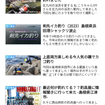
北九州の渓流を愛する 私 こうちゃんがF
さんを北九州の渓流へ案内して来ました
今回も頭にカメラを取り付けて撮影しま
したがダメダメでした💦改良して次回も
ヒットシーン...
剣先イカ釣り（2023）島根県浜
釣り動画
田港シャックリ波止
今年で4年目のイカ釣りへ行ってきまし
た。今年は釣れた情報があまり無く釣れ
てもエサ巻きエギサイズしかいないとの
事前情報…ん～どうする？前日夜まで悩
んで取りあえず行...
上底両方楽しめる今人気の磯でカ
釣り動画
ゴ釣り
今回は島根県浜田市にある鹿島という島
へ渡って来ました！場所は手の平という
磯( ﾟДﾟ)すぐ後ろは壁で投げにくいですが
何とかお魚ゲットできました、、だいり
Twit...
最近何が釣れてる？？釣具屋に情
釣り動画
報聞きに行って来た -島根県江津
市-
久々に西谷師匠の釣具屋へ行って来まし