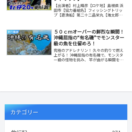
【出演者】村上晴彦【ロケ地】島根県 浜
田市【協力番組名】フィッシングトリッ
プ【遊漁船】第二十二晶栄丸【海太郎：
使用アイテム】------------------...
５０ｃｍオーバーの鮮烈な瞬間！
釣り動画
沖縄屈指の“有名磯”でモンスター
級の魚を仕留めろ！
究極のアドレナリン！ 久々の釣りで燃え
上がる！ 沖縄屈指の有名磯で、モンスタ
ー級の怪物を挑み、 竿が曲がる瞬間を喜
びに変える至福を味わい尽くしました。
※何故か削...
カテゴリー