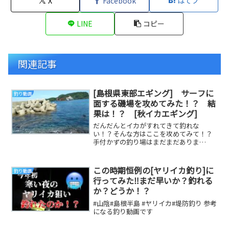
X
Facebook
はてブ
LINE
コピー
関連記事
[島根県東部エギング] サーフに
釣り動画
面する磯場を攻めてみた！？ 結
果は！？ [秋イカエギング]
だんだんとイカがすれてきて釣れな
い！？そんな方はここを攻めてみて！？
手付かずの釣り場はまだまだありま
す。 参考になる釣り動画です
この時期恒例の[ヤリイカ釣り]に
釣り動画
行ってみた‼️まだ早いか？釣れる
か？どうか！？
#山陰#島根半島 #ヤリイカ#堤防釣り 参考
になる釣り動画です