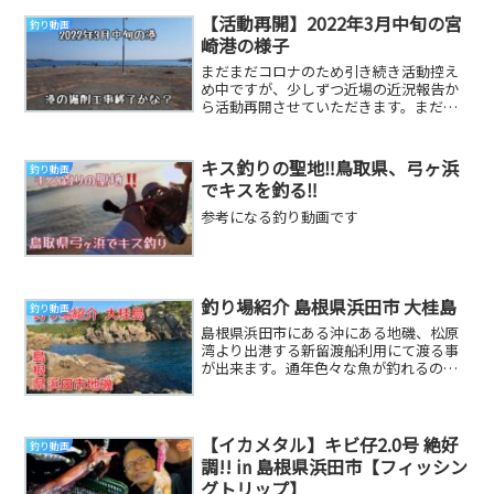
【活動再開】2022年3月中旬の宮
釣り動画
崎港の様子
まだまだコロナのため引き続き活動控え
め中ですが、少しずつ近場の近況報告か
ら活動再開させていただきます。まだま
だ釣りのリハビリが必要です。この場所
のおすすめルアー...
キス釣りの聖地‼️鳥取県、弓ヶ浜
釣り動画
でキスを釣る‼️
参考になる釣り動画です
釣り場紹介 島根県浜田市 大桂島
釣り動画
島根県浜田市にある沖にある地磯、松原
湾より出港する新留渡船利用にて渡る事
が出来ます。通年色々な魚が釣れるので
人気の島ですね❗️少しでも参考になればと
思います👍 ...
【イカメタル】キビ仔2.0号 絶好
釣り動画
調!! in 島根県浜田市【フィッシン
グトリップ】