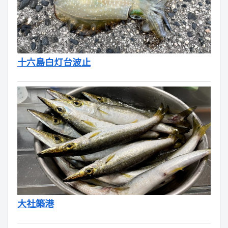
十六島白灯台波止
大社築港