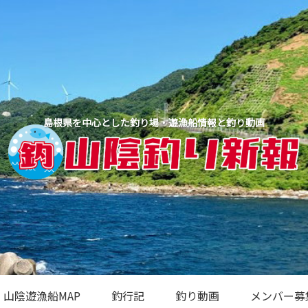
島根県を中心とした釣り場・遊漁船情報と釣り動画
山陰遊漁船MAP
釣行記
釣り動画
メンバー募