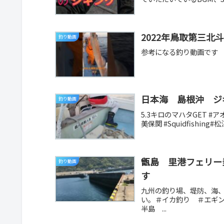
2022年鳥取第三北
釣り動画
参考になる釣り動画です
日本海 島根沖 ジ
釣り動画
5.3キロのマハタGET 
美保関 #Squidfishin
甑島 里港フェリー
釣り動画
す
九州の釣り場、堤防、海
い。＃イカ釣り ＃エギ
半島 ...