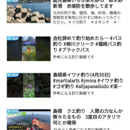
鹿児島県いちき串木野市 串木野
釣り動画
新港 赤堤防を散歩してます
九州の釣り場、堤防、海、砂浜、磯場の
雰囲気を現地に行かずに味わってみてく
ださい。＃イカ釣り ＃エギング ＃釣
り ＃地磯 ＃堤防 ＃鹿児島 ＃宮崎
県 ＃大隅半島 ...
会社辞めて釣り始めたら… #バス
釣り動画
釣り #柳川クリーク #福岡バス釣
り #ブラックバス
参考になる釣り動画です
島根県イワナ釣り(4月30日)
釣り動画
#martialarts #jmma #イワナ釣り
#ゴギ釣り #alljapanaikido #渓流
釣り
参考になる釣り動画です
島根 クエ釣り 人間の力なんか
釣り動画
微々たるもの 3度目のアタリで
何とか確保
2026-6-1 参考になる釣り動画です