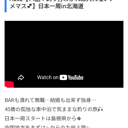
メマス💕】日本一周in北海道
BARも潰れて無職…結婚も出来ず独身…
45歳の孤独な車中泊で気ままな釣りの旅🎣
日本一周スタートは島根県から🍀
中国地方をまずは✨からの九州上陸✨