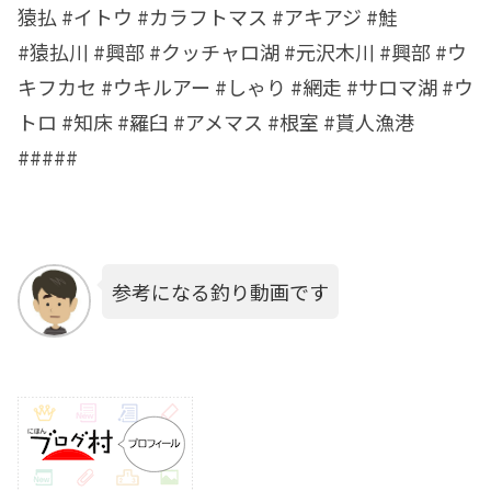
猿払 #イトウ #カラフトマス #アキアジ #鮭
#猿払川 #興部 #クッチャロ湖 #元沢木川 #興部 #ウ
キフカセ #ウキルアー #しゃり #網走 #サロマ湖 #ウ
トロ #知床 #羅臼 #アメマス #根室 #貰人漁港
#####
参考になる釣り動画です