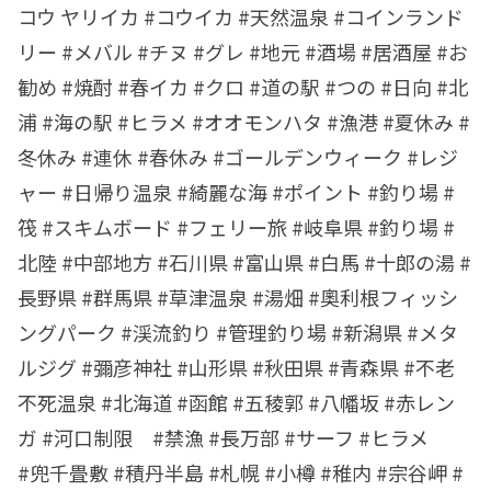
コウ ヤリイカ #コウイカ #天然温泉 #コインランド
リー #メバル #チヌ #グレ #地元 #酒場 #居酒屋 #お
勧め #焼酎 #春イカ #クロ #道の駅 #つの #日向 #北
浦 #海の駅 #ヒラメ #オオモンハタ #漁港 #夏休み #
冬休み #連休 #春休み #ゴールデンウィーク #レジ
ャー #日帰り温泉 #綺麗な海 #ポイント #釣り場 #
筏 #スキムボード #フェリー旅 #岐阜県 #釣り場 #
北陸 #中部地方 #石川県 #富山県 #白馬 #十郎の湯 #
長野県 #群馬県 #草津温泉 #湯畑 #奧利根フィッシ
ングパーク #渓流釣り #管理釣り場 #新潟県 #メタ
ルジグ #彌彦神社 #山形県 #秋田県 #青森県 #不老
不死温泉 #北海道 #函館 #五稜郭 #八幡坂 #赤レン
ガ #河口制限 #禁漁 #長万部 #サーフ #ヒラメ
#兜千畳敷 #積丹半島 #札幌 #小樽 #稚内 #宗谷岬 #