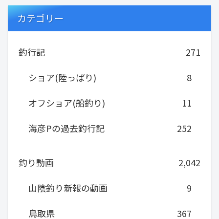
カテゴリー
釣行記
271
ショア(陸っぱり)
8
オフショア(船釣り)
11
海彦Pの過去釣行記
252
釣り動画
2,042
山陰釣り新報の動画
9
鳥取県
367