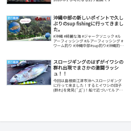
沖縄中部の新しいポイントで久し
釣り動画
ぶりのsup fishingに行ってきまし
た。
#沖縄 #綺麗な海 #ジャークソニック #ル
アーフィッシング #ルアーフィッシング #
ワーム釣り #沖縄中部#sup釣り#沖縄釣り
#沖縄穴場スポット#クチナジ#...
スロージギングのはずがイワシの
釣り動画
群れ出現でまさかの激闘ラッシ
ュ！！
今回は島根県江津市沖へスロージギング
に行って来ました！するとイワシの団子
(群れ)を発見( ﾟДﾟ)！船で近づいてルアー
を放り込むと、、、だいりTwitterヤサ...