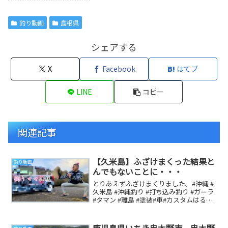
釣り動画
島根県
シェアする
X
Facebook
はてブ
LINE
コピー
関連記事
【久米島】ふざけまくった結果と
釣り動画
んでもないことに・・・
とりあえずふざけまくりました。#沖縄 #
久米島 #沖縄釣り #打ち込み釣り #ガーラ
#タマン #離島 #塗装#車#カスタムはるぼ
ーのインスタグラム 参考にな...