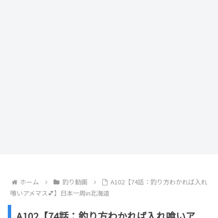
ホーム
釣り動画
A102【74話：釣り方わかれば入れ
喰いアメマス💕】日本一周in北海道
A102【74話：釣り方わかれば入れ喰いア