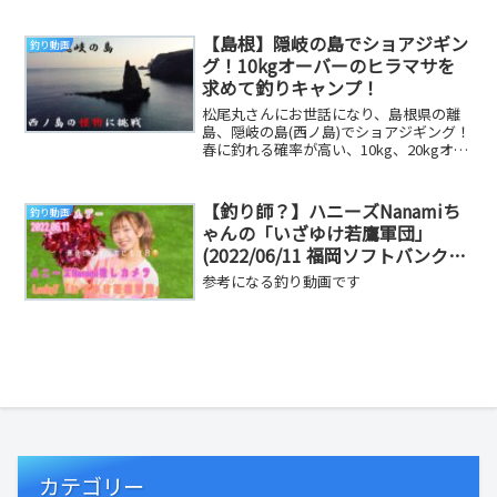
と思...
【島根】隠岐の島でショアジギン
釣り動画
グ！10kgオーバーのヒラマサを
求めて釣りキャンプ！
松尾丸さんにお世話になり、島根県の離
島、隠岐の島(西ノ島)でショアジギング！
春に釣れる確率が高い、10kg、20kgオー
バーの巨大ヒラマサを求めて釣りキャン
プ...
【釣り師？】ハニーズNanamiち
釣り動画
ゃんの「いざゆけ若鷹軍団」
(2022/06/11 福岡ソフトバンクホ
ークスvs東京ヤクルトスワロー
参考になる釣り動画です
ズ)
カテゴリー