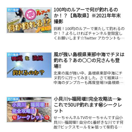
状態だ...
100均のルアーで何が釣れるの
釣り動画
か！？【鳥取県】※2021年年末
撮影
挑戦！100均のルアーで果たして釣れるの
か！？よろしければチャンネル登録宜し
くお願いします☆Twitter アカウントもぜ
ひフォローしてください！The Blu...
風が強い島根県東部中海でチヌは
釣り動画
釣れる？あの○○の兄さんも登
場‼️
北東の風が強い中、島根県東部中海にチ
ヌ釣りに行ってみました。さて結果は…
中海のダンプカーも再度登場‼️#島根県東
部中海チヌ#大根島チヌ釣り#フカセ釣り
音楽: ...
小貝川✨福岡堰‼️完全攻略法…💫
釣り動画
これで50UP釣れます㊙️シークレ
ット
せーちゃんネルTVのせーちゃんです🤗小
貝川✨福岡堰‼️ 自分の1番好きな川です何
故⁉️ビックスモールを💫狙って㊙️釣る事
が出来るそんな素晴らしい✨川は…無い