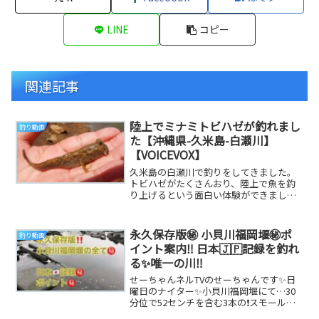
LINE
コピー
関連記事
陸上でミナミトビハゼが釣れまし
釣り動画
た【沖縄県-久米島-白瀬川】
【VOICEVOX】
久米島の白瀬川で釣りをしてきました。
トビハゼがたくさんおり、陸上で魚を釣
り上げるという面白い体験ができまし
た。久米島の車海老そばは絶品なので食
べに行く価値がある...
永久保存版㊙️ 小貝川福岡堰㊙️ポ
釣り動画
イント案内‼️ 日本🇯🇵記録を釣れ
る✨唯一の川‼️
せーちゃんネルTVのせーちゃんです✨日
曜日のナイター✨小貝川福岡堰にて…30
分位で52センチを含む3本の❗️スモール
💫 実は水量が減って✨㊙️かなり良い