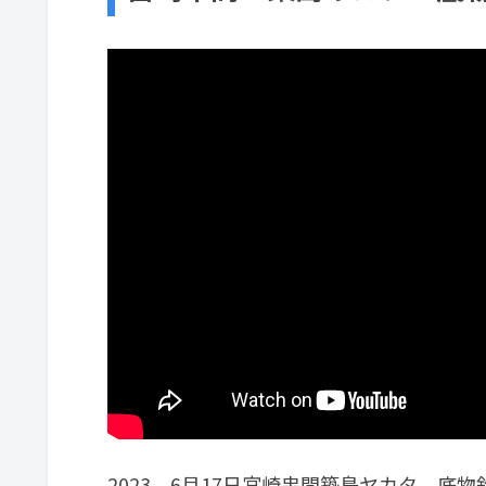
2023，6月17日宮崎串間築島ヤカタ 