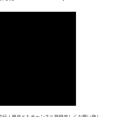
底物釣行！是非ともチャンネル登録宜しくお願い致し