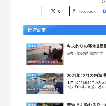
シ
X
Facebook
関連記事
キス釣りの聖地‼️鳥
釣り動画
参考になる釣り動画です
2021年12月の内
釣り動画
本日は2021年12月の内海
べ)で釣り場に到着。近く
荒波でも釣れる⁉️一
釣り動画