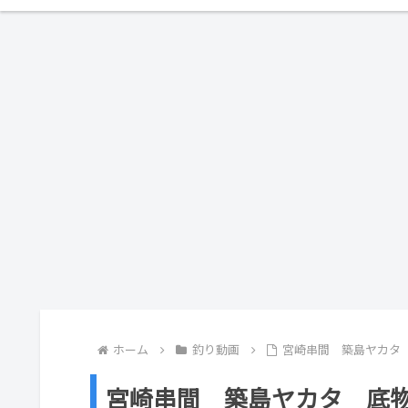
ホーム
釣り動画
宮崎串間 築島ヤカタ 底物
宮崎串間 築島ヤカタ 底物釣行 