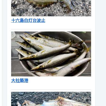
十六島白灯台波止
大社築港