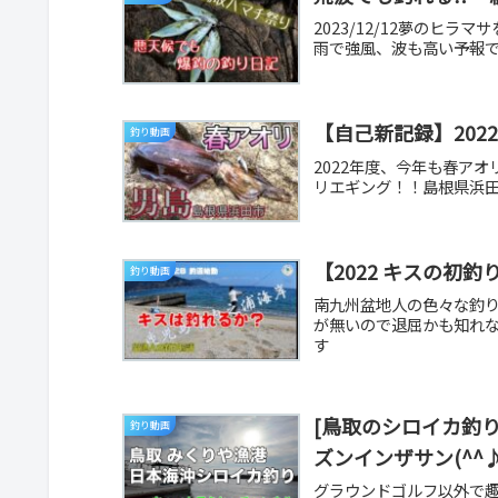
2023/12/12夢のヒ
雨で強風、波も高い予報で
【自己新記録】202
釣り動画
2022年度、今年も春アオ
リエギング！！島根県浜田
【2022 キスの初
釣り動画
南九州盆地人の色々な釣
が無いので退屈かも知れな
す
[鳥取のシロイカ釣り
釣り動画
ズンインザサン(^^
グラウンドゴルフ以外で