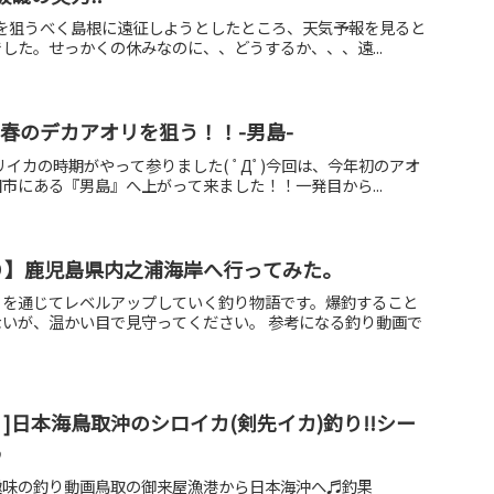
ラマサを狙うべく島根に遠征しようとしたところ、天気予報を見ると
した。せっかくの休みなのに、、どうするか、、、遠...
2春のデカアオリを狙う！！-男島-
リイカの時期がやって参りました( ﾟДﾟ)今回は、今年初のアオ
市にある『男島』へ上がって来ました！！一発目から...
釣り】鹿児島県内之浦海岸へ行ってみた。
りを通じてレベルアップしていく釣り物語です。爆釣すること
いが、温かい目で見守ってください。 参考になる釣り動画で
]日本海鳥取沖のシロイカ(剣先イカ)釣り!!シー
♪
趣味の釣り動画鳥取の御来屋漁港から日本海沖へ♬釣果