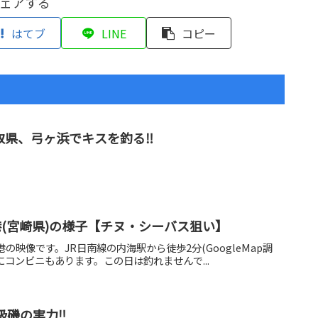
ェアする
はてブ
LINE
コピー
取県、弓ヶ浜でキスを釣る‼️
海港(宮崎県)の様子【チヌ・シーバス狙い】
港の映像です。JR日南線の内海駅から徒歩2分(GoogleMap調
にコンビニもあります。この日は釣れませんで...
級磯の実力‼️