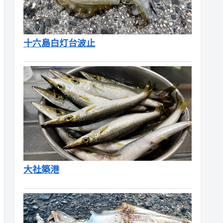
十六島白灯台波止
大社築港