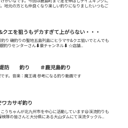
どげかいなです。今回は鹿島町まで足を伸ばしデイエギングに
す。地元の方とも仲良くなり楽しい釣りになりましたいつもご
&クエを狙うもデカすぎて上がらない・・・
カゴ釣り 磯釣りの聖地五島列島にヒラマサ&クエ狙いでとんでも
銀釣りセンターさん⬇︎豪チャンネル⬇︎ ☆店舗...
堤防 釣り ＃鹿児島釣り
です。音楽：魔王魂 参考になる釣り動画です
ムでワカサギ釣り
私 こうちゃんが北九州市を中心に活動しています😃渓流釣りも
探検隊の皆さんと大分県にある大山ダムにて渓流タックル...