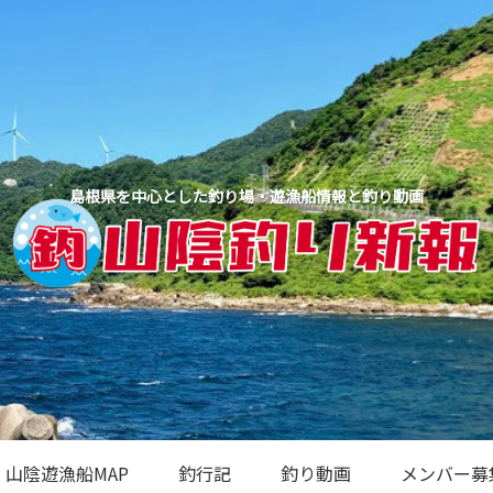
島根県を中心とした釣り場・遊漁船情報と釣り動画
山陰遊漁船MAP
釣行記
釣り動画
メンバー募