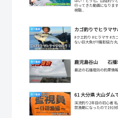
はい！どうも。山陰釣り
行ってきた動画になりま
視聴...
カゴ釣りでヒラマサ
釣り動画
#クエ釣り #ヒラマサ #
ない巨大魚が!!撮影協力 丸
鹿児島谷山 石播
釣り動画
最近の石播堤防の釣果情報
61 大分県 大山ダ
釣り動画
渓流釣り2年目の初心者 
禁漁期になったので1919