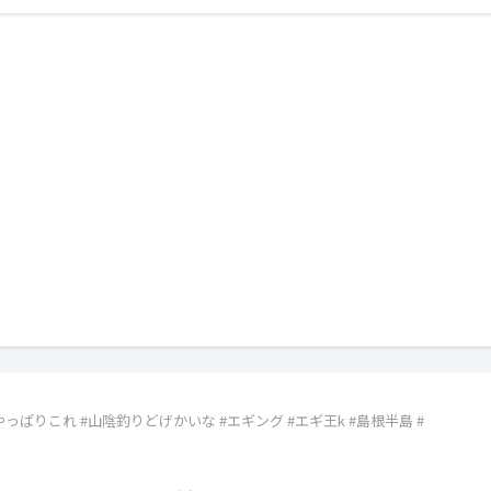
ぱりこれ #山陰釣りどげかいな #エギング #エギ王k #島根半島 #