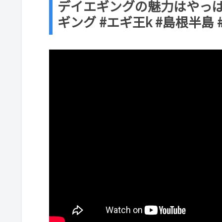
デイエギングの魅力はやっぱ
ギング #エギ王k #島根半島