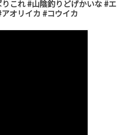
りこれ #山陰釣りどげかいな #エ
 #アオリイカ #コウイカ