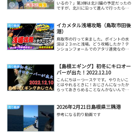
いるの？」第3弾は北川編の予定だったの
ですが、北川に沿って進んで行ったらい
つの間にか大分県におりました。という
ことで「北川ダ...
イカメタル浅場攻略（鳥取市田後
釣り動画
港）
鳥取市の行って来ました。ポイントの水
深は２３ｍと浅場。どう攻略したか？テ
ンションフォールでのアタリ連発なの
で、是非何度も繰り返し見て下さいね。
剛遊丸 映像Won...
【島根エギング】初冬にキロオー
釣り動画
バーが出た！2022.12.10
こんにちはーつースケです。やりたいこ
とはやれるときに！おじさんになったか
らってあきらめることなんかないんです
よ！！今回もおじさん頑張っています！
日本のおじさん頑...
2026年2月21日島根県三隅港
釣り動画
参考になる釣り動画です