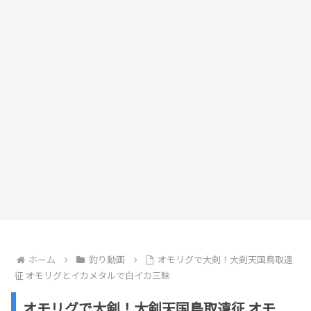
ホーム
釣り動画
オモリグで大剣！大剣天国鳥取遠
征 オモリグとイカメタルで白イカ三昧
オモリグで大剣！大剣天国鳥取遠征 オモ