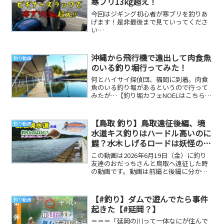
寒ブリ13kg超え！
今回はジギング初心者が寒ブリを釣りあ
げます！是非最後まで見ていってくださ
い
^^**************************************
***...
沖縄から飛行機で遠出して肉食魚
釣り動画
のいる釣り堀行ってみた！
何とハイサイ探偵団、福岡に到着。肉食
魚のいる釣り堀があるというので行って
みたが…【釣り堀カフェNOELはこちら
↓】福岡県田川郡福智町上野１０１#釣り
堀#肉食魚#...
【鳥取 釣り】鳥取遠征後編、境
釣り動画
水道キス釣りはハードル高いのに
鰈？水木しげるロードは妖怪の
町！
この動画は2026年6月19日（金）に釣り
友達のおだっちさんと鳥取へ遠征した時
の動画です。動画は前編と後編に分かれ
ています。前編は弓ヶ浜で早朝からのキ
ス釣りです...
【#釣り】ダムで遊んでたら事件
釣り動画
起きた【#延岡？】
＝＝＝「延岡の川って一体なにが住んで