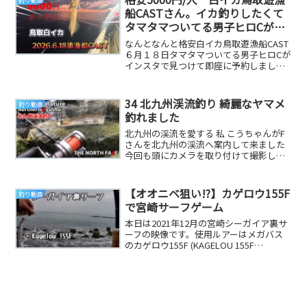
釣り動画
船CASTさん。イカ釣りしたくて
タマタマついてる男子ヒロCがイ
ンスタで見つけて6月18日即座に
なんとなんと格安白イカ鳥取遊漁船CAST
予約。50杯釣れたら100円/杯よ。
６月１８日タマタマついてる男子ヒロCが
インスタで見つけて即座に予約しまし
100杯釣れたら50円/杯よん様で。
た。木曜日限定ですが、5000円/一人で
す。シシ...
34 北九州渓流釣り 綺麗なヤマメ
釣り動画
釣れました
北九州の渓流を愛する 私 こうちゃんがF
さんを北九州の渓流へ案内して来ました
今回も頭にカメラを取り付けて撮影しま
したがダメダメでした💦改良して次回も
ヒットシーン...
【オオニベ狙い!?】カゲロウ155F
釣り動画
で宮崎サーフゲーム
本日は2021年12月の宮崎シーガイア裏サ
ーフの映像です。使用ルアーはメガバス
のカゲロウ155F (KAGELOU 155F
MEGABASS)です。この日は釣...