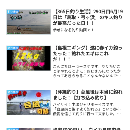
れるようなので下...
【365日釣り生活】290日目6月19
釣り動画
日は「鳥取・弓ヶ浜」のキス釣り
が最高だった日！！
参考になる釣り動画です
【島根エギング】遂に春イカ釣っ
釣り動画
たった！釣れたエギはこれ
だ！！！
こんにちはーつースケです。やりたいこ
とはやれるときに！おじさんになったか
らってあきらめることなんかないんです
よ！！今回もおじさん頑張っています！
日本のおじさん頑...
【沖縄釣り】台風後は本当に釣れ
釣り動画
ました！【打ち込み釣り】
ハイサイ！中城ジャリボーイズです。
「台風前と後はよく釣れる」という都市
伝説を信じて釣りに行って来ました。
中々検証動画ってないんですよね。僕も
この都市伝説が気にな...
格安5000円/人 白イカ鳥取遊漁