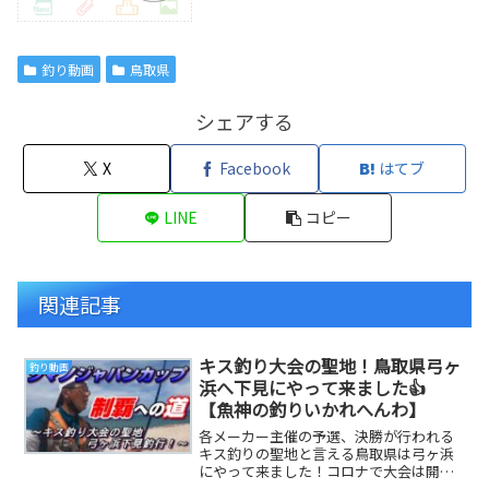
釣り動画
鳥取県
シェアする
X
Facebook
はてブ
LINE
コピー
関連記事
キス釣り大会の聖地！鳥取県弓ヶ
釣り動画
浜へ下見にやって来ました👍
【魚神の釣りいかれへんわ】
各メーカー主催の予選、決勝が行われる
キス釣りの聖地と言える鳥取県は弓ヶ浜
にやって来ました！コロナで大会は開催
できなかったのですが今年は無事開催さ