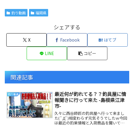
釣り動画
福岡県
シェアする
X
Facebook
はてブ
LINE
コピー
関連記事
最近何が釣れてる？？釣具屋に情
釣り動画
報聞きに行って来た -島根県江津
市-
久々に西谷師匠の釣具屋へ行って来まし
た( ﾟДﾟ)相変わらず元気そうでしたｗ今回
は最近の釣果情報と入荷商品を聞いてき
ました(^_^)だいりTwitterヤサオT...