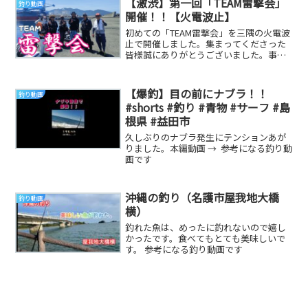
【激渋】第一回「TEAM雷撃会」
釣り動画
開催！！【火電波止】
初めての「TEAM雷撃会」を三隅の火電波
止で開催しました。集まってくださった
皆様誠にありがとうございました。事前
情報ではかなりの激渋と伺っていました
が・・・。な...
【爆釣】目の前にナブラ！！
釣り動画
#shorts #釣り #青物 #サーフ #島
根県 #益田市
久しぶりのナブラ発生にテンションあが
りました。本編動画 → 参考になる釣り動
画です
沖縄の釣り（名護市屋我地大橋
釣り動画
横）
釣れた魚は、めったに釣れないので嬉し
かったです。食べてもとても美味しいで
す。 参考になる釣り動画です