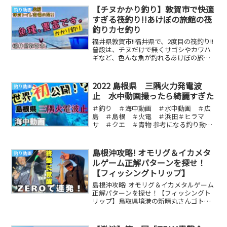
【チヌかかり釣り】敦賀市で快適
釣り動画
すぎる筏釣り!!あけぼの旅館の筏
釣りカセ釣り
福井県敦賀市!!福井県で、2度目の筏釣り!!
普段は、チヌだけで無くサゴシやカワハ
ギなど、色んな魚が釣れるあけぼの旅
館。この日、私との相性が最悪だったよ
うです、、...
2022 島根県 三隅火力発電波
釣り動画
止 水中動画撮ったら綺麗すぎた
＃釣り ＃海中動画 ＃水中動画 ＃広
島 ＃島根 ＃火電 ＃浜田＃ヒラマ
サ ＃クエ ＃青物 参考になる釣り動画
です
島根沖攻略! オモリグ＆イカメタ
釣り動画
ルゲーム正解パターンを探せ！
【フィッシングトリップ】
島根沖攻略! オモリグ＆イカメタルゲーム
正解パターンを探せ！【フィッシングト
リップ】鳥取県境港の新晴丸さんゴトー
君 Instagram植田マスオ Instagr...