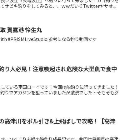
る長い波止『火電波止』へ釣りに行って来ました！カゴ釣りを
サビキ釣りをしてみると、、ｗｗだいりTwitterヤサオ...
取 賀露港 怜生丸
ted with #PRISMLiveStudio 参考になる釣り動画です
釣り人必見！注意喚起され危険な大型魚で食中
をしている南国ローイです！今回は船釣りに行ってきました！
せ釣りでアカジンを狙っていましたが激渋でした…そもそもグ
の高津川をボル引き&上飛ばしで攻略！【高津
ます。ひろまり夫婦の鮎釣り成長記です。今回は島根県の高津