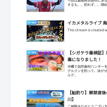
今回は島根県浜田市にあ
するも、、釣れず、、諦めて
イカメタルライブ 鳥
釣り動画
This stream is crea
【シガテラ毒検証】
釣り動画
毒になりました！
沖縄で自然食材ハンター
グルクンを釣って、泳が
ルグ...
【鮎釣り】解禁直後
釣り動画
川】
ご視聴ありがとうござい