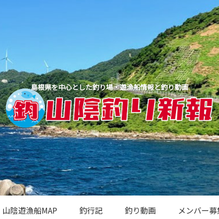
島根県を中心とした釣り場・遊漁船情報と釣り動画
山陰遊漁船MAP
釣行記
釣り動画
メンバー募