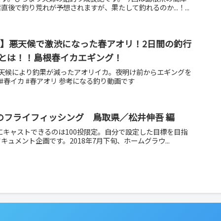
後で釣り荒れが予想されますが、果たして釣れるのか...！...
グ】悪天候で激渋になった春アオリ！2日間の釣行
とは！！島根春イカエギング！
悪天候により釣果が減ったアオリイカ。夜明け前からエギングを
#春イカ #春アオリ 参考になる釣り動画です
流のフライフィッシング 鳥取県／松井伸吾 編
日にキャストできるのは100投限定。自分で設定した目標を目指
ュメント企画です。2018年7月下旬、ホームグラウ...