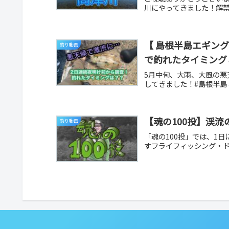
川にやってきました！解禁直
【 島根半島エギン
釣り動画
で釣れたタイミング
5月中旬、大雨、大風の
してきました！#島根半島 
【魂の100投】渓
釣り動画
「魂の100投」では、1
すフライフィッシング・ドキ