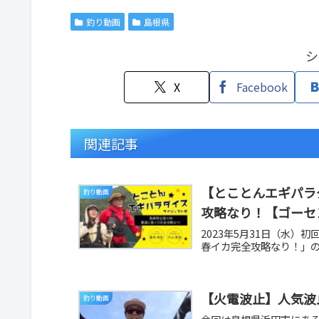
釣り動画
島根県
シ
X
Facebook
関連記事
【とことんエギパラダ
釣り動画
攻略なり！【ゴーセ
2023年5月31日（水）
春イカ完全攻略なり！」の
【火電波止】人気波
釣り動画