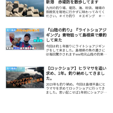
新港 赤堤防を散歩してます
九州の釣り場、堤防、海、砂浜、磯場の
雰囲気を現地に行かずに味わってみてく
ださい。＃イカ釣り ＃エギング ＃釣
り ＃地磯 ＃堤防 ＃鹿児島 ＃宮崎
県 ＃大隅半島 ...
『山陰の釣り』『ライトショアジ
釣り動画
ギング』青物狙って島根県で爆釣
して来た
今回は約１年振りにライトショアジギン
グをして来ました。島根県の魚の濃さに
は毎回驚かされますww地元山陰の釣果を
どんどん動画にして皆さんにお伝えして
行けたらと思っ...
【ロックショア】ヒラマサを追い
釣り動画
求め、1年。釣り納めしてきまし
た。
2023年も釣り納め。今回は島根半島にヒ
ラマサを求めてロックショアに行ってき
ました。思い起こせば1年前にショアジギ
ングをはじめ、そこからロックショアを
知り。隔週...