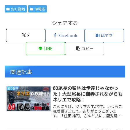
釣り動画
沖縄県
シェアする
X
Facebook
はてブ
LINE
コピー
関連記事
60尾長の聖地は伊達じゃなかっ
釣り動画
た！大型尾長に翻弄されながらも
ネリエで攻略！
こんにちは、ツリマガ TV.です。いつもご
視聴頂きまして、ありがとうございま
す。「住田 雄司」さんと共に、鹿児島県
の甑島・鹿島エリアへクロ狙いでチャレ
ンジしまし...