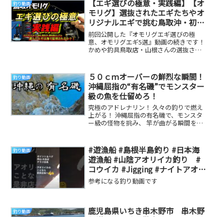
【エギ選びの極意・実践編】【オ
釣り動画
モリグ】選抜されたエギたちやオ
リジナルエギで挑む鳥取沖・初夏
の棚攻略のリアル。選んだエギは
前回公開した『オモリグエギ選びの極
海で証明されるか？【イカメタ
意、オモリグエギ5選』動画の続きです！
かめや釣具鳥取店・山根さんの選抜され
ル】【鳥取】
たエギたちを現場に持ち込み、使わなく
なったエギをイレ...
５０ｃｍオーバーの鮮烈な瞬間！
釣り動画
沖縄屈指の“有名磯”でモンスター
級の魚を仕留めろ！
究極のアドレナリン！ 久々の釣りで燃え
上がる！ 沖縄屈指の有名磯で、モンスタ
ー級の怪物を挑み、 竿が曲がる瞬間を喜
びに変える至福を味わい尽くしました。
※何故か削...
#遊漁船 #島根半島釣り #日本海
釣り動画
遊漁船 #山陰アオリイカ釣り #
コウイカ #Jigging #ナイトアオリ
イカ釣り
参考になる釣り動画です
鹿児島県いちき串木野市 串木野
釣り動画