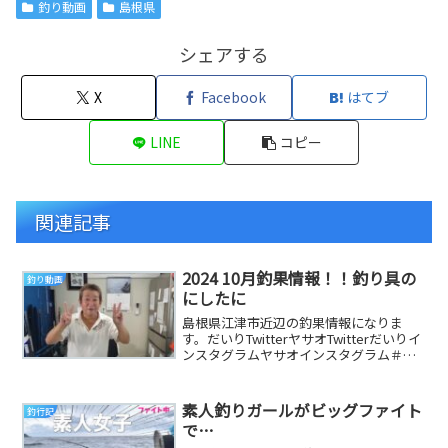
釣り動画
島根県
シェアする
X
Facebook
はてブ
LINE
コピー
関連記事
2024 10月釣果情報！！釣り具の
釣り動画
にしたに
島根県江津市近辺の釣果情報になりま
す。だいりTwitterヤサオTwitterだいりイ
ンスタグラムヤサオインスタグラム＃山
陰＃釣果情報＃釣り＃釣り具のにしたに
＃...
素人釣りガールがビッグファイト
釣行記
で…