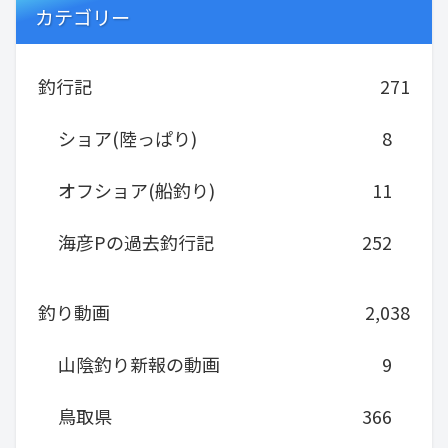
カテゴリー
釣行記
271
ショア(陸っぱり)
8
オフショア(船釣り)
11
海彦Pの過去釣行記
252
釣り動画
2,038
山陰釣り新報の動画
9
鳥取県
366