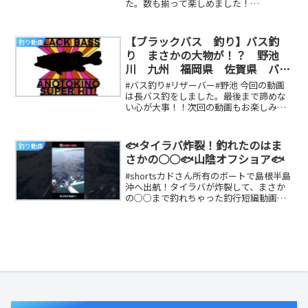
た。数も揃って楽しめました！
TwitterInstagram『逆にギャン...
【ブラックバス 釣り】バス釣
釣り動画
り まさかの大物が！？ 野池
川 九州 福岡県 佐賀県 バス
釣り
#バス釣り#リザーバー#野池 今回の動画
は長バス釣をしました。最後まで諦めな
い心が大事！！次回の動画もお楽しみ
に。またね〜！編集元 ： ODOA TEAM
ーーー...
🐟タイラバ炸裂！釣れたのはま
釣り動画
さかの○○🐟山陰オフショア🐟
#shortsカドさん所有のボートで島根半島
沖へ出航！タイラバが炸裂して、まさか
の○○まで釣れちゃった釣行短編動画！
チラっと何が釣れたのか映りますが、わ
からなか...