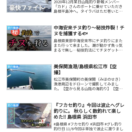
2020年12月某日山陰釣り新報メンバー
「カド」さんのボートに乗せていただき
島根半島沖へ。タイラバはただ巻いとけ
ばいいから…。目立ったHITもなく、とに
かく渋い...
中海安来チヌ釣り～秘技炸裂！チ
釣り動画
ヌを捕獲する🐟️
島根県東部中海安来市にチヌ釣りにまた
また行って来ました。潮が動かず魚っ気
まるで無し…秘技釣法にてチヌゲットし
ていきます✌️#中海チヌ釣り#安来チヌ釣
り#フカセ釣...
美保関漁港/島根県松江市【空
釣り動画
撮】
松江市美保関町の美保関（みほのせき）
漁港周辺をドローンで撮影してみまし
た。【空から見る山陰の海釣り】【空撮
波止ガイド山陰版】#美保関#島根半島#島
根県＊国土交...
『フカセ釣り』今回は波止へグレ
釣り動画
釣りに。 秋らしく数釣れて楽し
めた‼️ 島根県 浜田市
#島根県 #フカセ釣り #浜田市 #グレ釣り
釣行日 11/6今回は単独で波止に渡りまし