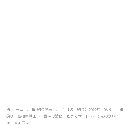
ホーム
釣り動画
【波止釣り】2022年 第３回 海
釣り 島根県浜田市 西沖の波止 ヒラマサ ドリルすんのかぃ!?
4K ＃加宝丸