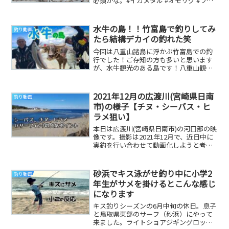
必須かな。#イカメタル #オモリグ #ラッ
トリグ 参考になる釣り動画です
水牛の島！！竹富島で釣りしてみ
釣り動画
たら結構デカイの釣れた笑
今回は八重山諸島に浮かぶ竹富島での釣
行でした！ご存知の方も多いと思います
が、水牛観光のある島です！八重山観光
にはうってつけの場所でね。前回の小浜
島に引き続き天気...
2021年12月の広渡川(宮崎県日南
釣り動画
市)の様子【チヌ・シーバス・ヒ
ラメ狙い】
本日は広渡川(宮崎県日南市)の河口部の映
像です。撮影は2021年12月で、近日中に
実釣を行い合わせて動画化しようと考え
ていたのですが、コロナ急拡大のため当
面は遠...
砂浜でキス泳がせ釣り中に小学2
釣り動画
年生がサメを掛けるとこんな感じ
になります
キス釣りシーズンの6月中旬の休日。息子
と鳥取県東部のサーフ（砂浜）にやって
来ました。ライトショアジギングロッド