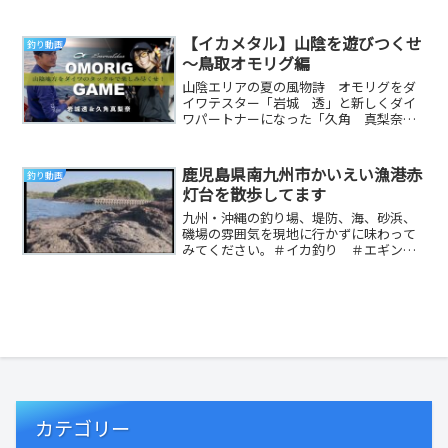
にキス仕掛けを装着し、砂虫を餌にチョ
イ投げをしてお...
【イカメタル】山陰を遊びつくせ
釣り動画
～鳥取オモリグ編
山陰エリアの夏の風物詩 オモリグをダ
イワテスター「岩城 透」と新しくダイ
ワパートナーになった「久角 真梨奈」
が実釣解説！山陰攻略のメソッドやおす
すめタックルを徹...
鹿児島県南九州市かいえい漁港赤
釣り動画
灯台を散歩してます
九州・沖縄の釣り場、堤防、海、砂浜、
磯場の雰囲気を現地に行かずに味わって
みてください。＃イカ釣り ＃エギン
グ ＃釣り ＃地磯 ＃堤防 ＃鹿児
島 ＃宮崎県 ＃大隅...
カテゴリー