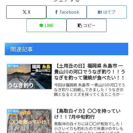
X
Facebook
はてブ
LINE
コピー
関連記事
【土用丑の日】福岡県 糸島市 一
釣り動画
貴山川の河口でうなぎ釣り！！う
なぎを釣って蒲焼が食べたい！！
今回は福岡県 糸島市 一貴山川の河口でう
なぎ釣りに挑戦してきました！うなぎの
餌となるミミズを採ってくるところから
実釣まで、ワイワイ楽しみながらの釣行
となりました...
【鳥取白イカ】〇〇を持ってい
釣り動画
け！！7月中旬釣行
鳥取沖の白イカには〇〇が有効でした！
小さいイカも釣れたので沖漬けのタレも