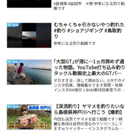
#島根県 #益田市 ＃鯵 参考になる釣り動
画です
むちゃくちゃ引かないやつ釣れた
釣り動画
#釣り #ショアジギング #鳥取釣
り
参考になる釣り動画です
｢大型GT｣が港に…1ヵ月諦めず通
釣り動画
った物語。YouTube打ち込み釣り
タックル動画史上最大のGTバト
ルが… 沖縄釣り ショアGT
デカすぎる…決して諦めない。Gタケのイ
ンスタ釣果、情報載せてます質問・依頼
インスタDM受付↓BGM素材効果音ラボ
musmus#沖縄釣り #釣り #GT 参考
に...
【渓流釣り】ヤマメを釣りたいな
釣り動画
ら島根県神戸川へ行こう【爆釣】
今回も渓流でヤマメを狙う動画です！綺
麗な魚体は自然の宝なのでリリースして
ますｗツイッター・インスタグラムも更