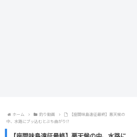
ホーム
釣り動画
【座間味島遠征最終】悪天候の
中、水路にブッ込むとぶち曲がり⁉︎
【座間味島遠征最終】悪天候の中、水路に