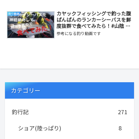
新しております(^_^)動画では紹介できな
いネタなど...
カヤックフィッシングで釣った腹
釣り動画
ぱんぱんのランカーシーバスを鮮
度抜群で食べてみたら！#山陰 #
釣り #ダイソー #島根半島
参考になる釣り動画です
カテゴリー
釣行記
271
ショア(陸っぱり)
8