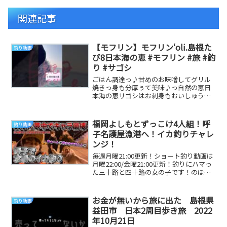
関連記事
【モフリン】モフリン‘oli.島根た
釣り動画
び8日本海の恵 #モフリン #旅 #釣
り #サゴシ
ごはん調達っ♪甘めのお味噌してグリル
焼きっ身も分厚ぅて美味♪っ自然の恵日
本海の恵サゴシはお刺身もおいしゅうて
たたきにしても美味っ！残ったたたきを
お団子してあらと...
福岡よしもとずっこけ4人組！呼
釣り動画
子名護屋漁港へ！イカ釣りチャレ
ンジ！
毎週月曜21:00更新！ショート釣り動画は
月曜22:00/金曜21:00更新！釣りにハマっ
た三十路と四十路の女の子です！のほほ
んとおばはんが魚釣り楽しんでます！...
お金が無いから旅に出た 島根県
釣り動画
益田市 日本2周目歩き旅 2022
年10月21日