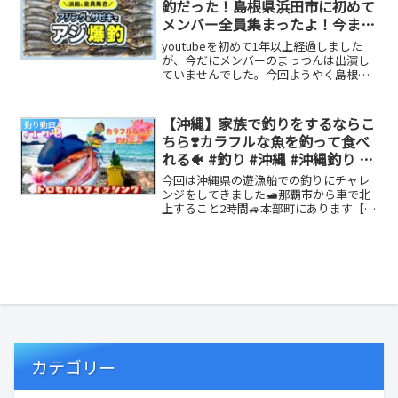
釣だった！島根県浜田市に初めて
メンバー全員集まったよ！今まで
撮れ高ゼロで出演していなかった
youtubeを初めて1年以上経過しました
隠れたメンバーまっつんも出演す
が、今だにメンバーのまっつんは出演し
ていませんでした。今回ようやく島根県
るよ！
浜田市でアジが沢山釣れるので、まっつ
んも参加し...
【沖縄】家族で釣りをするならこ
釣り動画
ちら❣️カラフルな魚を釣って食べ
れる🐠 #釣り #沖縄 #沖縄釣り #
遊漁船 #海上釣堀
今回は沖縄県の遊漁船での釣りにチャレ
ンジをしてきました🛥那覇市から車で北
上すること2時間🚙本部町にあります【も
とぶつりぐ】さんを訪ねました。もとぶ
つりぐさんでは...
カテゴリー