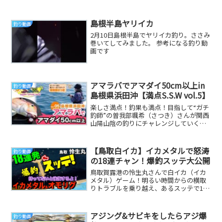
ス釣りを楽しみましょう！
=============...
島根半島ヤリイカ
釣り動画
2月10日島根半島でヤリイカ釣り。ささみ
巻いてしてみました。 参考になる釣り動
画です
アマラバでアマダイ50cm以上in
釣り動画
島根県浜田沖【満点S.S.W vol.5】
楽しさ満点！釣果も満点！目指して“ガチ
釣師”の曽我部颯希（さつき）さんが関西
山陽山陰の釣りにチャレンジしていく企
画です。第5回目は島根県浜田沖のアマラ
バ。浜田沖...
【鳥取白イカ】イカメタルで怒涛
釣り動画
の18連チャン！爆釣スッテ大公開
鳥取賀露港の怜生丸さんで白イカ（イカ
メタル）ゲーム！明るい時間からの横取
りトラブルを乗り越え、あるスッテで18
連チャンの爆釣劇へ。後半のバチコンア
ジングも落ちパ...
アジング&サビキをしたらアジ爆
釣り動画