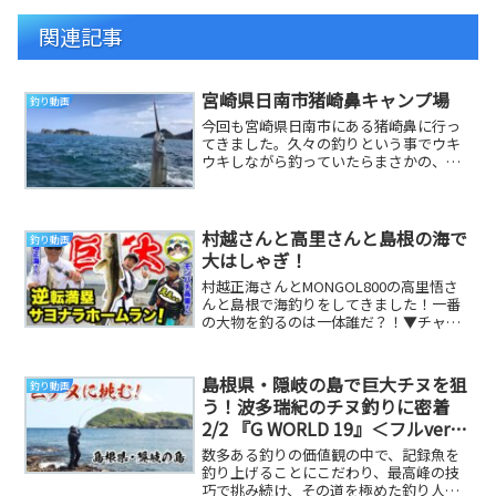
関連記事
宮崎県日南市猪崎鼻キャンプ場
釣り動画
今回も宮崎県日南市にある猪崎鼻に行っ
てきました。久々の釣りという事でウキ
ウキしながら釣っていたらまさかの、サ
ヨリが入れ食い状態に！サヨリを狙って
くるシーバスとか...
村越さんと高里さんと島根の海で
釣り動画
大はしゃぎ！
村越正海さんとMONGOL800の高里悟さ
んと島根で海釣りをしてきました！一番
の大物を釣るのは一体誰だ？！▼チャン
ネル登録よろしくお願いしますーーーー
ーー 最新...
島根県・隠岐の島で巨大チヌを狙
釣り動画
う！波多瑞紀のチヌ釣りに密着
2/2 『G WORLD 19』＜フルver＞
【釣りビジョン】
数多ある釣りの価値観の中で、記録魚を
釣り上げることにこだわり、最高峰の技
巧で挑み続け、その道を極めた釣り人た