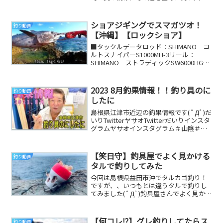
ちの釣りに密着するドキュメント番組『G
WORLD』...
ショアジギングでスマガツオ！
釣り動画
【沖縄】【ロックショア】
■タックルデータロッド：SHIMANO コ
ルトスナイパーS1000MH-3リール：
SHIMANO ストラディックSW6000HGPE
ライン：2.5号リーダー：5...
2023 8月釣果情報！！釣り具のに
釣り動画
したに
島根県江津市近辺の釣果情報です( ﾟДﾟ)だ
いりTwitterヤサオTwitterだいりインスタ
グラムヤサオインスタグラム＃山陰＃釣
り＃釣り具のにしたに＃釣りす...
【笑日守】釣具屋でよく見かける
釣り動画
タルで釣りしてみた
今回は島根県益田市沖でタルカゴ釣り！
ですが、、いつもとは違うタルで釣りし
てみました( ﾟДﾟ)釣具屋さんでよく見かけ
るエビスというタルカゴ、、その使い心
地はいか...
【何コレ⁉︎】グレ釣りしてたらス
釣り動画