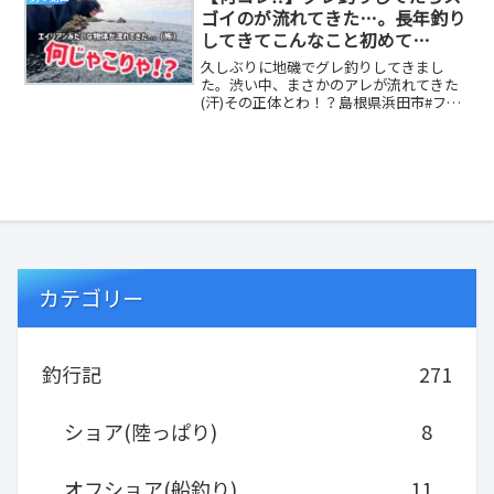
ゴイのが流れてきた…。長年釣り
してきてこんなこと初めて
だ。。。
久しぶりに地磯でグレ釣りしてきまし
た。渋い中、まさかのアレが流れてきた
(汗)その正体とわ！？島根県浜田市#フカ
セ釣り #釣り #地磯 #グレ釣り #がまか
つ 参...
カテゴリー
釣行記
271
ショア(陸っぱり)
8
オフショア(船釣り)
11