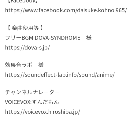
【Facebook】
https://www.facebook.com/daisuke.kohno.965/
【 楽曲使用等 】
フリーBGM DOVA-SYNDROME 様
https://dova-s.jp/
効果音ラボ 様
https://soundeffect-lab.info/sound/anime/
チャンネルナレーター
VOICEVOX:ずんだもん
https://voicevox.hiroshiba.jp/