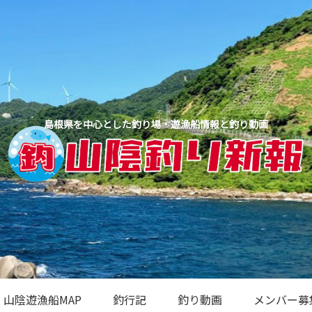
島根県を中心とした釣り場・遊漁船情報と釣り動画
山陰遊漁船MAP
釣行記
釣り動画
メンバー募