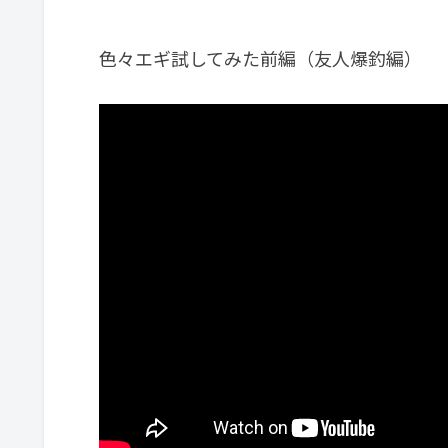
色々エギ試してみた前編（友人爆釣編）