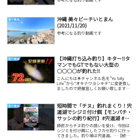
沖縄 美々ビーチいとまん
釣り動画
(2021/11/20)
参考になる釣り動画です
【沖縄打ち込み釣り】キター‼️タ
釣り動画
マンでもGTでもない大型の
○○○○が釣れた‼️
こんにちは🌟チャンネル名を"Yo Silly
Life"から"オキナワヨシキチ"に変更致し
ましたので把握宜しくお願い致します✨
今回の動画では沖縄本島では大型サイ...
短時間で「チヌ」釣れまくり！宍
釣り動画
道湖でシジミ付け餌【モンパチ・
サッシの釣り紀行】#宍道湖 #釣
り #しじみ #島根県
師匠からチヌ釣りの誘いを受け、今回は
シジミを付け餌にしたフカセ釣りに行っ
てきました。釣り場は宍道湖。…【続き