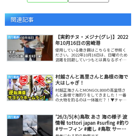
関連記事
【実釣チヌ・メジナ(グレ)】2022
釣り動画
年10月16日の宮崎港
使用している撒き餌はこちらをご参照く
ださい。2022年10月16日は、日曜のため
混雑を回避していつもとは異なるポイン
トでフカセ釣り実釣を行いました。小型
メジナか...
村越さんと高里さんと島根の海で
釣り動画
大はしゃぎ！
村越正海さんとMONGOL800の高里悟さ
んと島根で海釣りをしてきました！一番
の大物を釣るのは一体誰だ？！▼チャン
ネル登録よろしくお願いしますーーーー
ーー 最新...
’26/3/5(木)鳥取 あさ 海の様子 波
釣り動画
情報 tottori japan #surfing #釣り
#サーフィン #癒し #鳥取 サーフ
ィン
参考になる釣り動画です