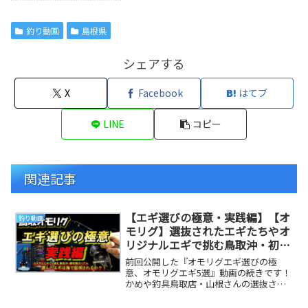
釣り動画
島根県
シェアする
X
Facebook
はてブ
LINE
コピー
関連記事
【エギ選びの極意・実践編】【オ
釣り動画
モリグ】選抜されたエギたちやオ
リジナルエギで挑む鳥取沖・初夏
の棚攻略のリアル。選んだエギは
前回公開した『オモリグエギ選びの極
海で証明されるか？【イカメタ
意、オモリグエギ5選』動画の続きです！
かめや釣具鳥取店・山根さんの選抜され
ル】【鳥取】
たエギたちを現場に持ち込み、使わなく
なったエギをイレ...