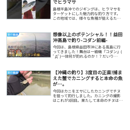
でヒラマサ
島根半島沖でのジギングは、ヒラマサを
ターゲットにした魅力的な釣り方です。
この地域では、様々な魚種が狙えるた
め、釣り人にとって楽しいフィールドと
なっています。動画...
想像以上のポテンシャル！！益田
釣り動画
沖高島で釣り-コダン前編-
今回は、島根県益田市沖にある高島に行
ってきました！舞台は一級磯『コダン』(
ﾟДﾟ)一体何が釣れるのか！？だいり
TwitterヤサオTwitterだいりインスタ...
【沖縄の釣り】3度目の正直!捕ま
釣り動画
えた蟹でカニングすると本命の魚
が…。
今回はカニをエサにしたカニングでチヌ
を狙って釣行しました。カニングの撮影
はこれが3回目。果たして本命のチヌは釣
れるのか？#沖縄釣り #カニング #チヌ 参
考にな...