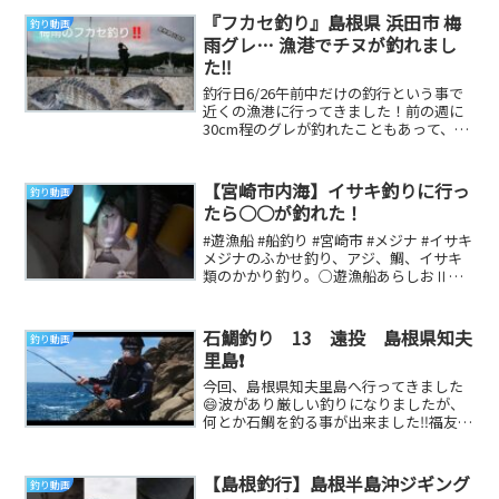
『フカセ釣り』島根県 浜田市 梅
釣り動画
雨グレ… 漁港でチヌが釣れまし
た‼️
釣行日6/26午前中だけの釣行という事で
近くの漁港に行ってきました！前の週に
30cm程のグレが釣れたこともあって、グ
レを狙いましたが…Twitter Insta...
【宮崎市内海】イサキ釣りに行っ
釣り動画
たら○○が釣れた！
#遊漁船 #船釣り #宮崎市 #メジナ #イサキ
メジナのふかせ釣り、アジ、鯛、イサキ
類のかかり釣り。○遊漁船あらしおⅡの
ホームページはこちら↓↓↓〇Facebo...
石鯛釣り 13 遠投 島根県知夫
釣り動画
里島❗
今回、島根県知夫里島へ行ってきました
😄波があり厳しい釣りになりましたが、
何とか石鯛を釣る事が出来ました‼️福友渡
船さん、ドッキさん、戸田さん現地でお
会いし川島さ...
【島根釣行】島根半島沖ジギング
釣り動画