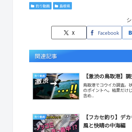
釣り動画
島根県
シ
X
Facebook
関連記事
【激渋の鳥取港】調
釣り動画
鳥取港でコウイカ調査。
のポイントへ。結果だけ
含め...
【フカセ釣り】デカ
釣り動画
風と快晴の中海編