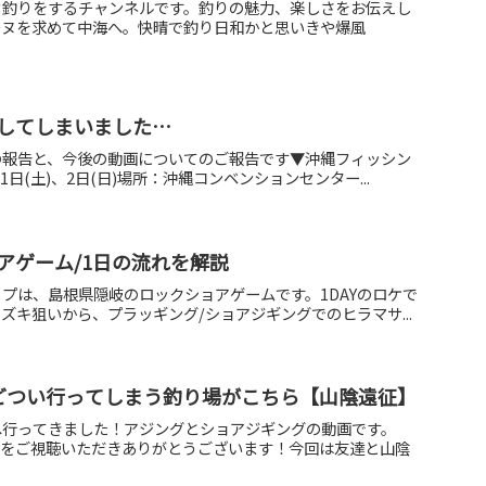
セ釣りをするチャンネルです。釣りの魅力、楽しさをお伝えし
チヌを求めて中海へ。快晴で釣り日和かと思いきや爆風
してしまいました…
の報告と、今後の動画についてのご報告です▼沖縄フィッシン
1日(土)、2日(日)場所：沖縄コンベンションセンター...
アゲーム/1日の流れを解説
プは、島根県隠岐のロックショアゲームです。1DAYのロケで
ズキ狙いから、プラッギング/ショアジギングでのヒラマサ...
どつい行ってしまう釣り場がこちら【山陰遠征】
へ行ってきました！アジングとショアジギングの動画です。
動画をご視聴いただきありがとうございます！今回は友達と山陰