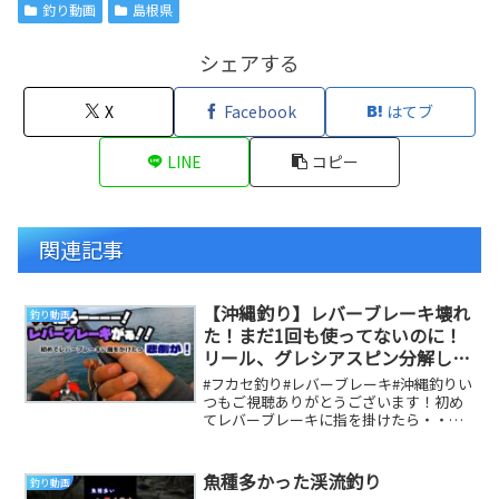
釣り動画
島根県
シェアする
X
Facebook
はてブ
LINE
コピー
関連記事
【沖縄釣り】レバーブレーキ壊れ
釣り動画
た！まだ1回も使ってないのに！
リール、グレシアスピン分解して
みた。
#フカセ釣り#レバーブレーキ#沖縄釣りい
つもご視聴ありがとうございます！初め
てレバーブレーキに指を掛けたら・・・
壊れた！(泣笑)まだ1回も使ってないの
に！ リー...
魚種多かった渓流釣り
釣り動画