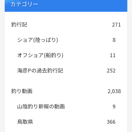
カテゴリー
釣行記
271
ショア(陸っぱり)
8
オフショア(船釣り)
11
海彦Pの過去釣行記
252
釣り動画
2,038
山陰釣り新報の動画
9
鳥取県
366