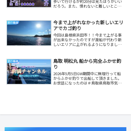
歩いて行けるが約20分は見たほうがいい
だろう。また、慣れないと難しいところ
もあるので、一度下見をおすすめする。
ヒラマサなど...
今まで上がれなかった新しいエリ
釣り動画
アでカゴ釣り
今回は島根県浜田市！！今まで上がる事
が出来なかったのですが渡船が代わり新
しいエリアに上がれるようになりまし
た。今回は新しいエリアにある大島とい
う磯で釣りして来ま...
鳥取 明松丸 船から完全ふかせ釣
釣り動画
り
2026年5月5日GW期間中に無理行って船
からふかせ釣りで出船して頂きました。
お世話になったのは＃鳥取県鳥取市気高
町酒津＃明松丸インスタグラム 狙いは
これから旬...