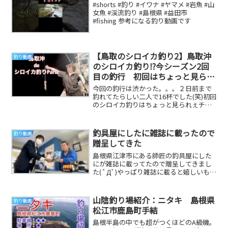
#shorts #釣り #イワナ #ヤマメ #岩魚 #山
女魚 #渓流釣り #島根県 #益田市
#fishing 参考になる釣り動画です
【鳥取のシロイカ釣り2】鳥取沖
釣り動画
のシロイカ釣り⁉今シーズン2回
目の釣行 初回はちょっと見られ
ぇチャンネルで♬
今回の釣行は渋かった。。。２日前まで
釣れてたらしい二人で16杯でした(笑)初回
のシロイカ釣りはちょっと見られぇチャ
ンネルで!!#シロイカ #釣り #遊漁船 #鳥...
釣具屋にしたに雑誌に載ったので
釣り動画
贈呈してきた
島根県江津市にある師匠の釣具屋にした
にが雑誌に載ってたので贈呈してきまし
た( ﾟДﾟ)やっぱり雑誌に載ると嬉しいもん
ですね(*'ω'*)＃釣り＃江津市＃釣り画報...
山陰釣り場紹介：ニタキ 島根県
釣り動画
松江市鹿島町手結
島根半島の中でも超がつくほどのA級磯。