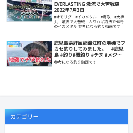
EVERLASTING 激流で大苦戦編
2022年7月3日
#オモリグ #イカメタル #鳥取 #大絆
丸 激流で大苦戦 カワハギ釣法で40号
のイカメタル 参考になる釣り動画です
鹿児島県肝属郡錦江町の地磯でフ
釣り動画
カセ釣りしてみました。 #鹿児
島 #釣り#磯釣り #チヌ #メジナ #
地磯 #鹿屋 #錦江町 #shimano
参考になる釣り動画です
カテゴリー