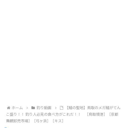
ホーム
釣り動画
【鱚の聖地】鳥取のメガ鱚がてん
こ盛り！！ 釣り人必見の食べ方がこれだ！！ ［鳥取境港］［京都
舞鶴卸売市場］［弓ヶ浜］［キス］