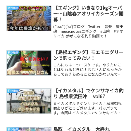
の実績が十二分...
【エギング】いきなり1kgオーバ
釣り動画
ー…山陰春アオリイカシーズン開
幕！
( ˘•ω•˘ )('ω')ブログ Twitter 音楽 魔王
魂 musicnote#エギング #山陰 #アオ
リイカ 参考になる釣り動画です
【島根エギング】モエモエグリー
釣り動画
ンで釣ってみたい！
こんにちはーつースケです。やりたいこ
とはやれるときに！おじさんになったか
らってあきらめることなんかないんです
よ！！今回もおじさん頑張っています！
日本のおじさん頑...
【イカメタル】でケンサキイカ釣
釣り動画
り 島根県浜田沖 vol67
＃イカメタル＃ケンサキイカ＃島根御視
聴ありがとうございます。パッパラで
す。今回はイカメタルでケンサキイカ狙
いです。前日は爆釣したそうで期待を胸
に遊漁船に乗り込み...
鳥取 イカメタル 大絆丸
釣り動画