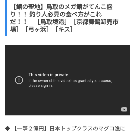
【鱚の聖地】鳥取のメガ鱚がてんこ盛
り！！ 釣り人必見の食べ方がこれ
だ！！ ［鳥取境港］［京都舞鶴卸売市
場］［弓ヶ浜］［キス］
◆ 【一撃２億円】日本トップクラスのマグロ漁に