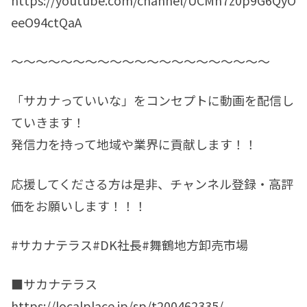
https://youtube.com/channel/UCMh7z0p9G6QyO
eeO94ctQaA
〜〜〜〜〜〜〜〜〜〜〜〜〜〜〜〜〜〜〜〜〜
「サカナっていいな」をコンセプトに動画を配信し
ていきます！
発信力を持って地域や業界に貢献します！！
応援してくださる方は是非、チャンネル登録・高評
価をお願いします！！！
#サカナテラス#DK社長#舞鶴地方卸売市場
■サカナテラス
https://localplace.jp/sp/t200462335/