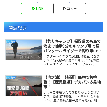
LINE
コピー
関連記事
【釣りキャンプ】福岡県の糸島で
釣り動画
海まで徒歩3分のキャンプ場で軽
バンクールライダーで釣り車中
泊、キャンプをしていく！
再スタートくぎりの10発目の動画になり
ます！福岡県の糸島でのキャンプをお届
けします！クールライダー（軽バン）で
行く釣りキャンプ！今回は、前の職場の
子と3人でキャ...
【内之浦】【船間】底物で初挑
釣り動画
戦！【鹿児島県】デカバン多発地
帯！
いつもご視聴いただきありがとうござい
ます。感谢您的观看。 봐주셔서 감사합
니다 。鹿児島県大隈半島の内之浦、船
間。これまで数々のデカバン石鯛やアラ