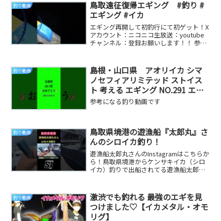
鳥取遠征復帰エギング #釣り #
釣り動画
エギング #イカ
エギング再開して初釣行にて初ゲット！X
アカウント：ニコニコ生放送：youtube
チャンネル：登録お願いします！！ 参考
になる釣り動画です
島根・山口県 アオリイカ シマ
釣り動画
ノセフィアリミテッド ストイス
ト 考える エギング NO.291 エギ
ダイワ イグジスト ロッド ショー
参考になる釣り動画です
ト short 初心者 SQUID Fishing
鳥取県境港の遊漁船『太郎丸』さ
釣り動画
んのシロイカ釣り！
遊漁船太郎丸さんのInstagramはこちらか
ら！鳥取県境港からケンサキイカ（シロ
イカ）釣りで出船されてる遊漁船太郎丸
さんの船でケンサキイカ釣りを体験しま
した！...
激渋でも釣れる 最強のエギを見
釣り動画
つけました♡【イカメタル・オモ
リグ】