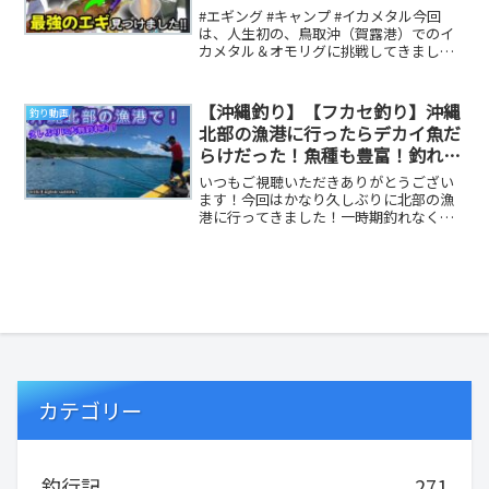
#エギング #キャンプ #イカメタル今回
は、人生初の、鳥取沖（賀露港）でのイ
カメタル＆オモリグに挑戦してきました
♪釣り場に到着し、エギを投げてみると
流れがいい感...
【沖縄釣り】【フカセ釣り】沖縄
釣り動画
北部の漁港に行ったらデカイ魚だ
らけだった！魚種も豊富！釣れる
かはあなた次第！(笑)
いつもご視聴いただきありがとうござい
ます！今回はかなり久しぶりに北部の漁
港に行ってきました！一時期釣れなくな
って行かなくなっていたんですが、久し
ぶりに気になって...
カテゴリー
釣行記
271