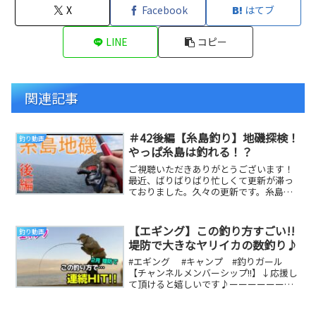
X
Facebook
はてブ
LINE
コピー
関連記事
＃42後編【糸島釣り】地磯探検！
釣り動画
やっぱ糸島は釣れる！？
ご視聴いただきありがとうございます！
最近、ばりばりばり忙しくて更新が滞っ
ておりました。久々の更新です。糸島の
地磯でえの釣り、後半です。This time
the...
【エギング】この釣り方すごい!!
釣り動画
堤防で大きなヤリイカの数釣り♪
#エギング #キャンプ #釣りガール
【チャンネルメンバーシップ!!】↓応援し
て頂けると嬉しいです♪ーーーーーーー
ーーーー今回は、初めて使うスッテに、
みかんの...