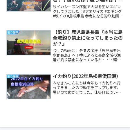
DUEL マグQタングステン3.0号 #
秋イカシーズン序盤で大型を狙いエギン
秋イカ #島根半島
グしてきました！#アオリイカ #エギング
#秋イカ #島根半島 参考になる釣り動画で
す
【釣り】鹿児島県長島『本当に島
釣り動画
全域釣り禁止になってしまったの
か？』
今回の動画は、チヌの宝庫『鹿児島県出
水郡長島』へ！噂によると長島全域の漁
港が釣り禁止になっていると・・・確か
にコロナの緊急事態宣言解除後に行った
際は、釣り禁止の...
イカ釣り(2022年島根県浜田港）
釣り動画
みなさんこんにちは今年もイカ釣りへ行
ってきましたので動画をアップします。
暑いので命がけでした。仕掛けについて
は次の動画で詳細を説明していますので
参考にしてくださ...