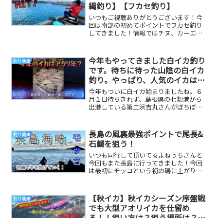
縄釣り】【フカセ釣り】
いつもご視聴ありがとうございます！今
回は南部の初めてポイントでフカセ釣り
してきました！情報ではチヌ、カーエ
ー、イラブチャー、トカジャーなどが釣
れるポイントなので...
今年もやってきました白イカ釣り
釣り動画
です。待ちに待った山陰の白イカ
釣り。やっぱり、人気のイカは
遥。今年はアタリ年になるの
今年もついに白イカ始まりましたね。６
か？？楽しみで仕方ないですね。
月１日待ちきれず、島根県の七類港から
出港している第二浜吉丸さんがぼちぼち
釣れているようなので少し遠いですが、
頑張って行って来...
長島の風裏最強ポイントで尾長&
釣り動画
石鯛を狙う！
いつも同行して頂いてるよねっちさんと
今回もまた長島に行ってきました！今回
は最初にモッコという初の磯に上がりま
した、後からまたインゼに乗ってます👍
モッコでは初の渡...
【秋イカ】秋イカシーズン序盤戦
釣り動画
でも大型アオリイカを仕留め
る！！狙い方は？狙う場所は？