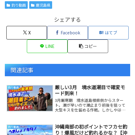
釣り動画
鹿児島県
シェアする
X
Facebook
はてブ
LINE
コピー
関連記事
厳しい3月 境水道潮目で確変モ
釣り動画
ード到来！
3月厳寒期 境水道島根県側からスター
ト。潮が早いので潮止まり前後を狙って
大型キスを仕留める作戦。しかしやはり
厳しい状況の中 RieちゃんがBIGサイズ
仕留めてく...
沖縄南部の初ポイントでフカセ釣
釣り動画
り！爆風だけど釣れるかな？【沖