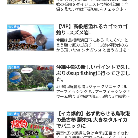
＆配信開始！【釣りビジョン】
始の番組をダイジェストで特別公開！全
編を見たい方は下記URLをチェック♪★
放送で見たい！：★VODで見たい！：＝
＝＝全...
【VIP】高級感溢れるカゴでカゴ
釣り動画
釣り -スズメ岩-
今回は島根県浜田市にある『スズメ』と
言う磯で底カゴ釣り！！以前視聴者の方
から頂いたVIPシナガワSPと言うカゴを使
ってみました( ﾟДﾟ)今までのカゴとはまた
違...
沖縄中部の新しいポイントで久し
釣り動画
ぶりのsup fishingに行ってきまし
た。
#沖縄 #綺麗な海 #ジャークソニック #ル
アーフィッシング #ルアーフィッシング #
ワーム釣り #沖縄中部#sup釣り#沖縄釣り
#沖縄穴場スポット#クチナジ#...
【イカ爆釣】必ず釣らせる鳥取港
釣り動画
の最古参 勝栄丸 大きなタルイカ
でパニックに
悪童Y氏の誘惑に負け今季3回目のイカ釣
りに🦑３度目の正直で釣れまくりました