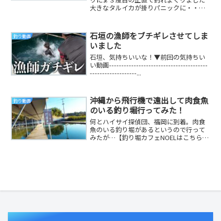
大きなタルイカが掛りパニックに・・・
イカ釣り最高！！【チャンネル登録お願
いします】３...
石垣の漁師をブチギレさせてしま
釣り動画
いました
石垣、気持ちいいな！▼前回の気持ちい
い動画----------------------------------------
-------------------...
沖縄から飛行機で遠出して肉食魚
釣り動画
のいる釣り堀行ってみた！
何とハイサイ探偵団、福岡に到着。肉食
魚のいる釣り堀があるというので行って
みたが…【釣り堀カフェNOELはこちら
↓】福岡県田川郡福智町上野１０１#釣り
堀#肉食魚#...