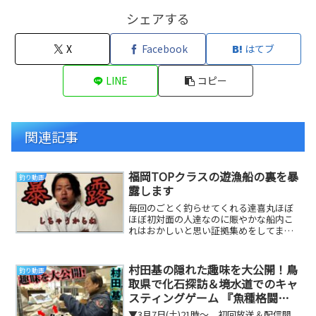
シェアする
X
Facebook
はてブ
LINE
コピー
関連記事
福岡TOPクラスの遊漁船の裏を暴
釣り動画
露します
毎回のごとく釣らせてくれる達喜丸ほぼ
ほぼ初対面の人達なのに賑やかな船内こ
れはおかしいと思い証拠集めをしてまし
たその裏側を暴露していきます私たちは
達喜丸と船長‼︎...
村田基の隠れた趣味を大公開！鳥
釣り動画
取県で化石探訪＆境水道でのキャ
スティングゲーム 『魚種格闘技
戦！ 287』3月7日(土)21時～放送
▼3月7日(土)21時～、初回放送＆配信開